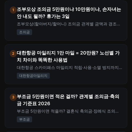
조부모상 조의금 5만원이냐 10만원이냐, 손자녀는
1
안 내도 될까? 휴가는 3일
조부모상(할아버지/할머니) 조의금 관계별 금액과 경조사
휴가 3일 규정을 정리합니다. 동료·친구·친척·본인 손자녀
조의금
까지 상황별 부조 기준과 봉투 쓰는 법, 세대생략 증여세
절세 포인트까지 한 번에 확인하세요.
대한항공 마일리지 1만 마일 = 20만원? 노선별 가
2
치 차이와 똑똑한 사용법
대한항공 스카이패스 마일리지 적립·사용·소멸 방지까지
핵심 분석. 노선별 1마일 가치(20원~191원), 공제표, 카드
대한항공마일리지
적립 전략, 아시아나 통합 전환까지 한 번에 정리합니다.
부조금 5만원이면 적은 걸까? 관계별 조의금·축의
3
금 기준표 2026
부조금 5만원이면 적을까? 결혼식 축의금·장례식 조의금·
돌잔치까지 관계별 적정 금액(3만~30만원) 기준표. 경조
부조금
사비 세무처리 한도 20만원 규정과 연간 지출 관리법까지
정리합니다.