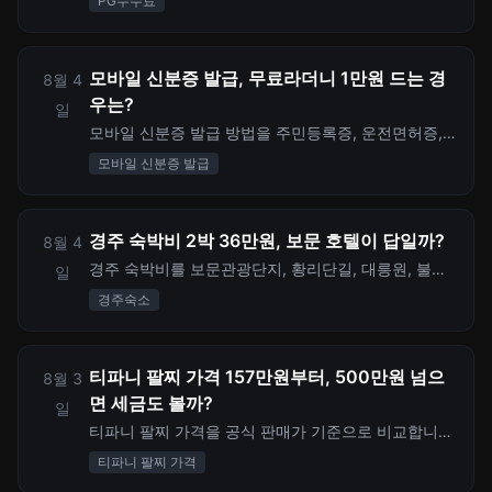
PG수수료
니다. 월매출 1,000만원 기준 실제 정산 차이와 부가
세, 정산주기, 계약 전 체크포인트를 계산했습니다.
모바일 신분증 발급, 무료라더니 1만원 드는 경
8월 4
우는?
일
모바일 신분증 발급 방법을 주민등록증, 운전면허증,
QR 발급, IC 발급별로 비교합니다. 무료 발급과 1만원,
모바일 신분증 발급
1만5천원, 2만1천원 비용이 생기는 경우를 공식 기준
으로 정리했습니다.
경주 숙박비 2박 36만원, 보문 호텔이 답일까?
8월 4
경주 숙박비를 보문관광단지, 황리단길, 대릉원, 불국
일
사 위치별로 비교하고 2박 3일 호텔 예산과 숨은 이동
경주숙소
비까지 계산합니다.
티파니 팔찌 가격 157만원부터, 500만원 넘으
8월 3
면 세금도 볼까?
일
티파니 팔찌 가격을 공식 판매가 기준으로 비교합니
다. T 스마일, 하드웨어, 락, 노트, 리턴 투 티파니 팔찌
티파니 팔찌 가격
가격대와 해외구매 관부가세, 500만원 초과 귀금속