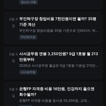
내 버스·택시, 숙박, 식비까지 1인 당일치기와 2인 1박
청산도 여행
2일 기준으로 계산합니다.
무인탁구장 창업비용 7천만원이면 될까? 35평
8월 6
기준 계산
일
무인탁구장 창업비용을 35평 기준으로 인테리어, 탁
구대, 무인 출입·결제 시스템, 보증금, 월 고정비까지
무인탁구장
나눠 계산합니다. 체육시설업 신고와 건축물 용도 차
이도 함께 정리했습니다.
사서공무원 연봉 3,250만원? 9급 1호봉 월 213
8월 6
만원부터
일
2026년 사서공무원 월급은 9급 1호봉 기본급 213만
3,000원부터 봐야 합니다. 정액급식비, 직급보조비,
사서공무원
사서수당, 명절휴가비와 시험 준비 기회비용과 세전
연간 약 3,254만원 기준까지 정리했습니다.
은행FP 자격증 비용 16만원, 인강까지 들으면
8월 6
회수될까?
일
은행FP 자격증 비용을 응시료 55,000원, 교재
105,300원, 인강 비용까지 나눠 계산했습니다. 2026