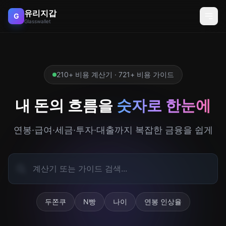
유리지갑
G
Glasswallet
210+ 비용 계산기 · 721+ 비용 가이드
내 돈의 흐름을
숫자로 한눈에
연봉·급여·세금·투자·대출까지 복잡한 금융을 쉽게
두쫀쿠
N빵
나이
연봉 인상율