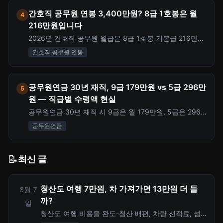
간호직 공무원 연봉 3,400만원? 8급 1호봉은 월
4
216만원입니다
2026년 간호직 공무원 월급은 8급 1호봉 기본급 216만
2,100원부터 봐야 합니다. 의료업무수당, 직급보조비, 정
간호직 공무원 연봉
액급식비, 실수령액 계산 포인트를 정리했습니다.
공무원연금 30년 재직, 9급 179만원 vs 5급 296만
5
원 — 직급별 수령액 현실
공무원연금 30년 재직 시 9급은 월 179만원, 5급은 296
만원. 직급과 근속연수에 따른 예상 수령액, 지급률 변화,
공무원연금
국민연금과의 기회비용 비교까지 정리합니다.
📝
최신 글
청산도 여행 7만원, 차 가져가면 13만원 더 들
8월 7
까?
일
청산도 여행 비용을 완도-청산 배편, 차량 선적료, 섬