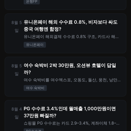
은행FP
년 자산관리사(FP) 시험 일정과 재응시 비용도 정리했
습니다.
유니온페이 해외 수수료 0.8%, 비자보다 싸도
8월 5
중국 여행엔 함정?
일
유니온페이 해외결제 수수료 0.8% 구조, 카드사 해외
서비스 수수료, DCC 원화결제 3–8% 추가 비용, 중국·
유니온페이
중화권 여행 전 체크할 내용을 정리합니다.
여수 숙박비 2박 30만원, 오션뷰 호텔이 답일
8월 5
까?
일
여수 숙박비를 여수엑스포, 오동도, 돌산, 웅천, 낭만포
차 거리 위치별로 비교하고 2박 3일 호텔 예산과 숨은
여수 숙박비
이동비까지 계산합니다.
PG 수수료 3.4%인데 월매출 1,000만원이면
8월 4
37만원 빠질까?
일
쇼핑몰 PG 수수료는 카드 2.9–3.4%, 계좌이체 1.8–
2.0%, 가상계좌 200–400원처럼 결제수단별로 다릅