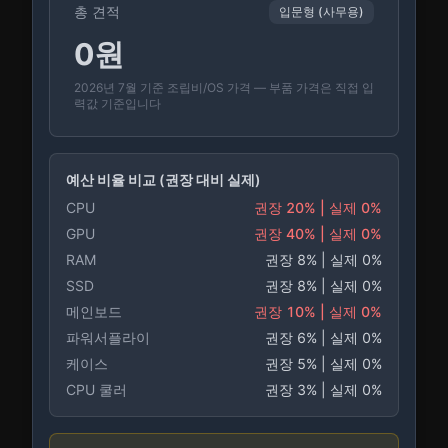
총 견적
입문형 (사무용)
0
원
2026년 7월 기준 조립비/OS 가격 — 부품 가격은 직접 입
력값 기준입니다
예산 비율 비교 (권장 대비 실제)
CPU
권장
20
% | 실제
0
%
GPU
권장
40
% | 실제
0
%
RAM
권장
8
% | 실제
0
%
SSD
권장
8
% | 실제
0
%
메인보드
권장
10
% | 실제
0
%
파워서플라이
권장
6
% | 실제
0
%
케이스
권장
5
% | 실제
0
%
CPU 쿨러
권장
3
% | 실제
0
%