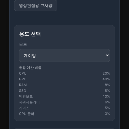
영상편집용 고사양
용도 선택
용도
권장 예산 비율
CPU
20
%
GPU
40
%
RAM
8
%
SSD
8
%
메인보드
10
%
파워서플라이
6
%
케이스
5
%
CPU 쿨러
3
%