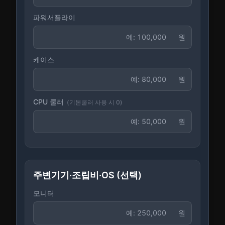
파워서플라이
원
케이스
원
CPU 쿨러
(기본쿨러 사용 시 0)
원
주변기기·조립비·OS (선택)
모니터
원