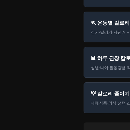
맥주
200
kcal
500ml
+ 추가
🏃 운동별 칼로
걷기·달리기·자전거 + 
위스키
105
kcal
1샷(45ml)
+ 추가
📊 하루 권장 칼
성별·나이·활동량별 적
수박
90
kcal
2조각(300g)
+ 추가
💡 칼로리 줄이기
대체식품·외식 선택·조리
팝콘(버터)
380
kcal
1봉(80g)
+ 추가