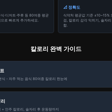
+ 추가
📐 정확도
분식·디저트·주류 등 80여종 평균
식약처 평균값 기준 ±10~15%
도넛(글레이즈드)
초콜릿(밀크)
색으로 빠르게 추가하세요.
검, 칼로리 감각 익히기, 술자리
250
kcal
160
kcal
합.
1개(60g)
1조각(30g)
+ 추가
칼로리 완벽 가이드
카페라떼
오렌지주스
160
kcal
88
kcal
1잔(355ml)
1잔(200ml)
+ 추가
리표
분식 - 자주 먹는 음식 80여종 칼로리 한눈에
에너지드링크
소주
115
kcal
408
kcal
1캔(250ml)
1병(360ml)
+ 추가
정리
 + 안주 칼로리, 술자리 후 운동량까지