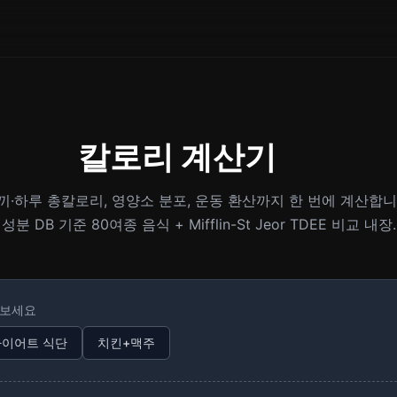
칼로리 계산기
·하루 총칼로리, 영양소 분포, 운동 환산까지 한 번에 계산합
성분 DB 기준 80여종 음식 + Mifflin-St Jeor TDEE 비교 내장.
해보세요
다이어트 식단
치킨+맥주