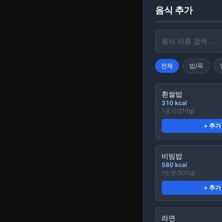
음식 추가
전체
밥/죽
흰쌀밥
310
kcal
1공기(210g)
+ 추가
비빔밥
580
kcal
1인분(500g)
+ 추가
라면