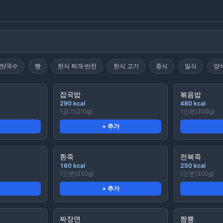
면/국수
빵
한식 찌개·반찬
한식 고기
중식
일식
양
잡곡밥
볶음밥
290
kcal
480
kcal
1공기(210g)
1인분(300g)
+ 추가
흰죽
전복죽
160
kcal
250
kcal
1인분(350g)
1인분(350g)
+ 추가
짜장면
짬뽕