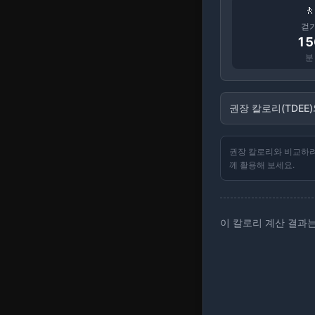
1인분(200g)
🚶
+ 추가
걷
15
분
갈비탕
470
kcal
1인분(500g)
권장 칼로리(TDEE
+ 추가
권장 칼로리와 비교하려면
군만두
께 활용해 보세요.
400
kcal
6개(180g)
+ 추가
이 칼로리 계산 결과는
초밥(8피스)
400
kcal
8피스(280g)
+ 추가