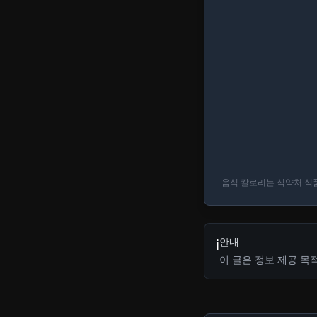
회(모둠)
220
kcal
1인분(200g)
+ 추가
크림파스타
600
kcal
1인분(300g)
+ 추가
음식 칼로리는 식약처 식품
김밥
480
kcal
1줄(230g)
+ 추가
안내
ℹ️
이 글은 정보 제공 목
튀김모둠
340
kcal
4개(120g)