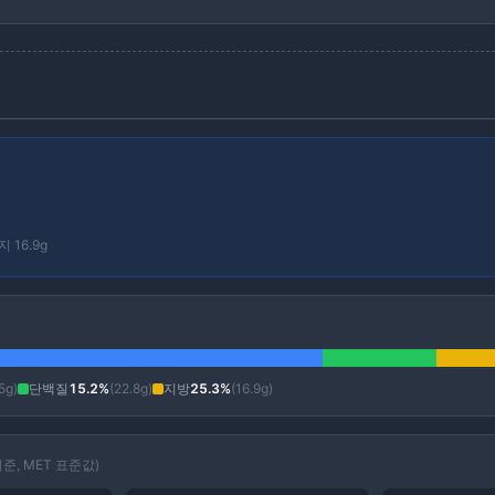
순두부찌개
부대찌개
270
kcal
490
kcal
1인분(500g)
1인분(500g)
+ 추가
해물파전
김치
460
kcal
20
kcal
1장(200g)
1회(50g)
/ 지
16.9
g
+ 추가
삼겹살
닭갈비
590
kcal
460
kcal
1인분(200g)
1인분(300g)
5
g)
단백질
15.2
%
(
22.8
g)
지방
25.3
%
(
16.9
g)
+ 추가
치킨(프라이드)
제육볶음
기준, MET 표준값)
270
kcal
420
kcal