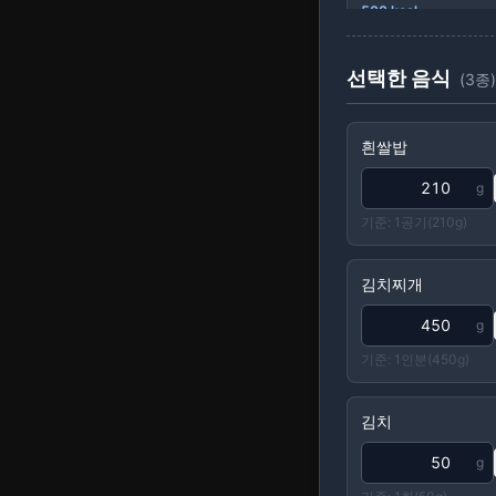
500
kcal
1봉(120g 건면 기준)
+ 추가
선택한 음식
(
3
종)
칼국수
흰쌀밥
520
kcal
1그릇(600g)
g
+ 추가
기준:
1공기(210g)
식빵(슬라이스)
김치찌개
93
kcal
1장(35g)
g
+ 추가
기준:
1인분(450g)
샌드위치(클럽)
김치
380
kcal
1개(200g)
g
+ 추가