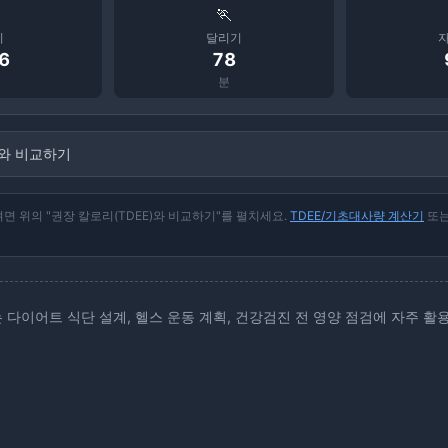
1조각(100g)
1인분(200g)
🏃
+ 추가
기
달리기
6
78
분
탕수육
마파두부
480
kcal
380
kcal
1인분(200g)
1인분(300g)
)와 비교하기
+ 추가
 위의 "권장 칼로리(TDEE)와 비교하기"를 펼치세요.
TDEE/기초대사량 계산기
또
계란볶음밥
짜장밥
550
kcal
620
kcal
1인분(350g)
1인분(500g)
+ 추가
 다이어트 식단 설계, 헬스 운동 계획, 건강검진 전 영양 점검에 자주 활
일식라멘
돈카츠
580
kcal
520
kcal
1그릇(600g)
1인분(200g)
+ 추가