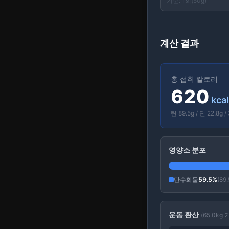
기준:
1회(50g)
된장찌개
240
kcal
1인분(450g)
계산 결과
+ 추가
총 섭취 칼로리
잡채
620
340
kcal
kcal
1인분(200g)
탄
89.5
g / 단
22.8
g 
+ 추가
달걀프라이
영양소 분포
100
kcal
1개(60g)
탄수화물
59.5
%
(
89.
+ 추가
불고기
운동 환산
(
65.0
kg 
380
kcal