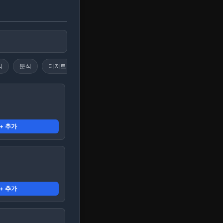
식
분식
디저트
음료
주류
과일/채소
스낵
+ 추가
+ 추가