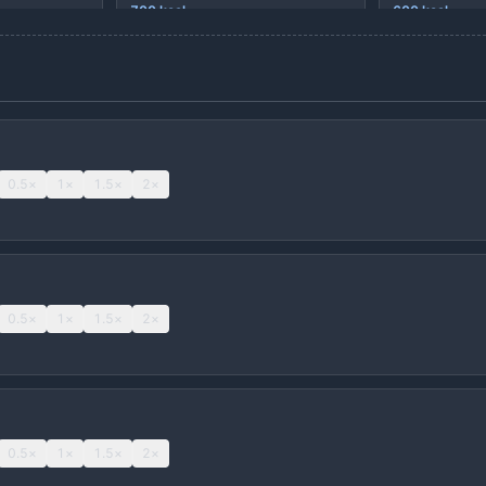
700
kcal
600
kcal
1그릇(700g)
1그릇(700g)
+ 추가
냉면
우동
490
kcal
450
kcal
1그릇(600g)
1그릇(600g)
0.5
×
1
×
1.5
×
2
×
+ 추가
크루아상
베이글
240
kcal
270
kcal
1개(60g)
1개(100g)
0.5
×
1
×
1.5
×
2
×
+ 추가
핫도그(빵소시지)
김치찌개
330
kcal
290
kcal
1개(120g)
1인분(450g)
0.5
×
1
×
1.5
×
2
×
+ 추가