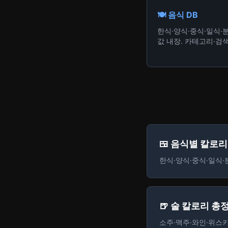
+ 추가
🍽️ 음식 DB
한식·양식·중식·일식·
케이크(생크림)
값 내장. 카테고리·검
380
kcal
1조각(120g)
+ 추가
아메리카노
10
kcal
1잔(355ml)
+ 추가
🍱 음식별 칼로
한식·양식·중식·일식·
콜라
140
kcal
1캔(355ml)
+ 추가
🍺 술 칼로리 총
소주·맥주·와인·위스키