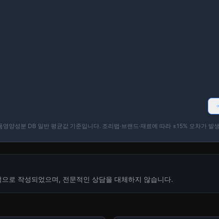
햄버거
피자(치즈)
520
kcal
270
kcal
1개(220g)
1조각(100g)
+ 추가
토마토파스타
스테이크(등심 
430
kcal
480
kcal
1인분(300g)
1인분(200g)
+ 추가
영양성분 DB 일반 평균값 기준입니다. 조리법·브랜드·재료에 따라 ±15% 오차가 발생
떡볶이
순대
510
kcal
360
kcal
1인분(300g)
1인분(200g)
+ 추가
적으로 작성되었으며, 전문적인 상담을 대체하지 않습니다.
어묵탕
아이스크림(바
180
kcal
200
kcal
2꼬치(150g)
1스쿱(100g)