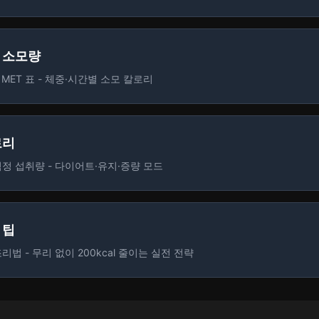
막걸리
레드와인
130
kcal
125
kcal
1잔(200ml)
1잔(150ml)
+ 추가
리 소모량
MET 표 - 체중·시간별 소모 칼로리
사과
바나나
104
kcal
107
kcal
1개(200g)
1개(120g 가식부
+ 추가
로리
정 섭취량 - 다이어트·유지·증량 모드
채소샐러드
감자칩
60
kcal
320
kcal
1인분(150g)
1봉(60g)
+ 추가
 팁
법 - 무리 없이 200kcal 줄이는 실전 전략
단백질바
220
kcal
1개(60g)
+ 추가