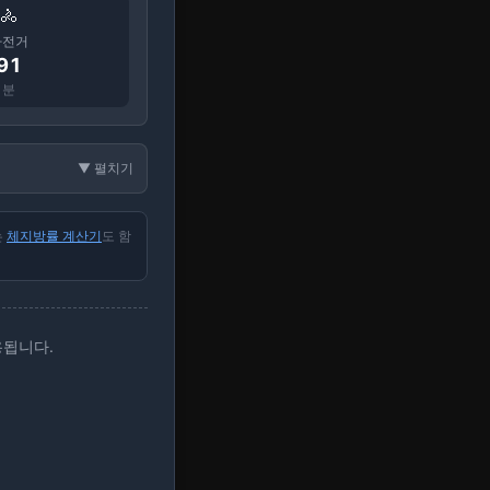
🚴
+ 추가
자전거
91
분
▼ 펼치기
+ 추가
는
체지방률 계산기
도 함
+ 추가
용됩니다.
+ 추가