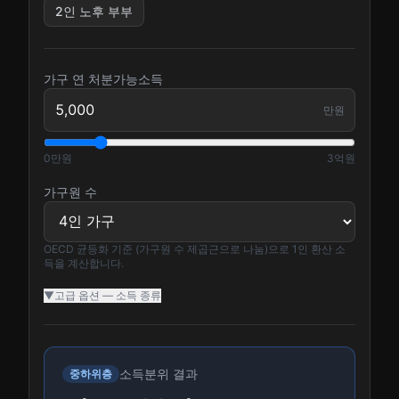
2인 노후 부부
가구 연
처분가능소득
만원
0만원
3억원
가구원 수
OECD 균등화 기준 (가구원 수 제곱근으로 나눔)으로 1인 환산 소
득을 계산합니다.
▼
고급 옵션 — 소득 종류
소득분위 결과
중하위층