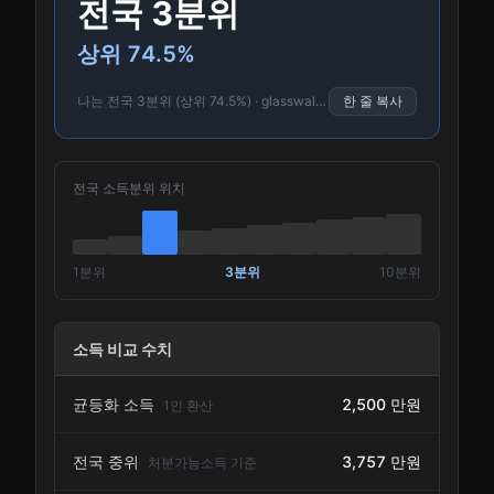
전국
3분위
상위
74.5
%
나는 전국
3분위
(상위
74.5
%) · glasswallet.com
한 줄 복사
전국 소득분위 위치
1분위
3분위
10분위
소득 비교 수치
2,500 만원
균등화 소득
1인 환산
3,757 만원
전국 중위
처분가능소득 기준