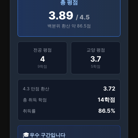
총 평점
3.89
/
4.5
백분위 환산 약
86.5
점
전공 평점
교양 평점
4
3.7
9
학점
5
학점
3.72
4.3
만점 환산
14
학점
총 취득 학점
86.5
%
취득률
🎓
우수 구간입니다