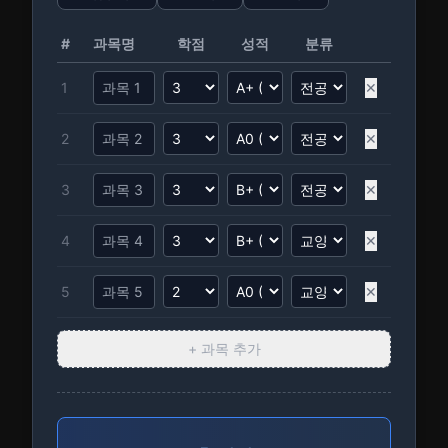
#
과목명
학점
성적
분류
1
✕
2
✕
3
✕
4
✕
5
✕
+ 과목 추가