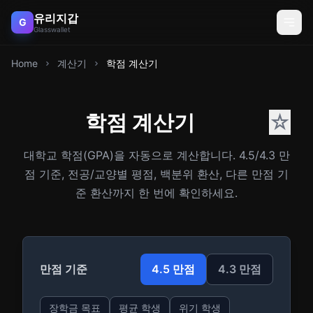
유리지갑
G
Glasswallet
Home
계산기
학점 계산기
학점 계산기
☆
대학교 학점(GPA)을 자동으로 계산합니다. 4.5/4.3 만
점 기준, 전공/교양별 평점, 백분위 환산, 다른 만점 기
준 환산까지 한 번에 확인하세요.
만점 기준
4.5
만점
4.3
만점
장학금 목표
평균 학생
위기 학생