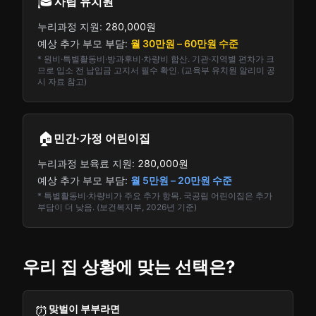
🎓
사립 유치원
누리과정 지원:
280,000원
예상 추가 부모 부담:
월 30만원 – 60만원 수준
* 원비·특별활동비·방과후비·차량비 합산. 기관·지역별 편차가 크
므로 입소 전 납입금 고지서 필수 확인. (교육부 유치원 알리미 공
시 자료 참고)
🏠
민간·가정 어린이집
누리과정 보육료 지원:
280,000원
예상 추가 부모 부담:
월 5만원 – 20만원 수준
* 특별활동비·차량비가 주요 추가 항목. 국공립 어린이집은 추가
부담이 더 낮음. (보건복지부, 2026년 기준)
우리 집 상황에 맞는 선택은?
맞벌이 부부라면
⏰