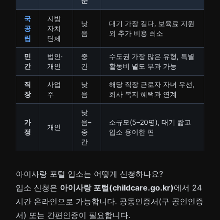
준
국
지방
낮
대기 가장 길다, 보육료 지원
공
자치
음
외 추가 비용 최소
립
단체
민
법인·
중
수도권 가장 많은 유형, 특별
간
개인
간
활동비 별도 부과 가능
직
사업
낮
해당 직장 근로자 자녀 우선,
장
주
음
회사 복지 혜택과 연계
낮
가
음–
소규모(5–20명), 대기 짧고
개인
정
중
입소 용이한 편
간
아이사랑 포털 입소는 어떻게 신청하나요?
입소 신청은
아이사랑 포털(childcare.go.kr)
에서 24
시간 온라인으로 가능합니다. 공동인증서(구 공인인증
서) 또는 간편인증이 필요합니다.