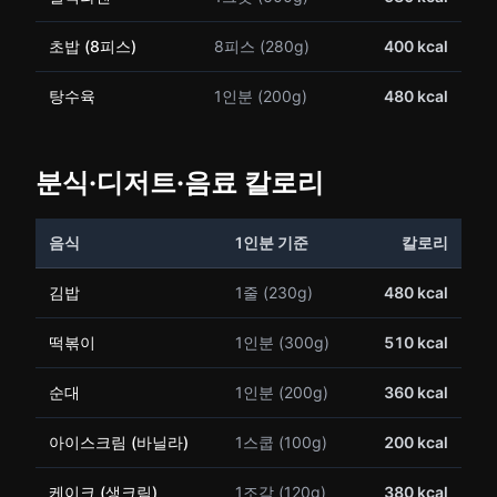
초밥 (8피스)
8피스 (280g)
400 kcal
탕수육
1인분 (200g)
480 kcal
분식·디저트·음료 칼로리
음식
1인분 기준
칼로리
김밥
1줄 (230g)
480 kcal
떡볶이
1인분 (300g)
510 kcal
순대
1인분 (200g)
360 kcal
아이스크림 (바닐라)
1스쿱 (100g)
200 kcal
케이크 (생크림)
1조각 (120g)
380 kcal