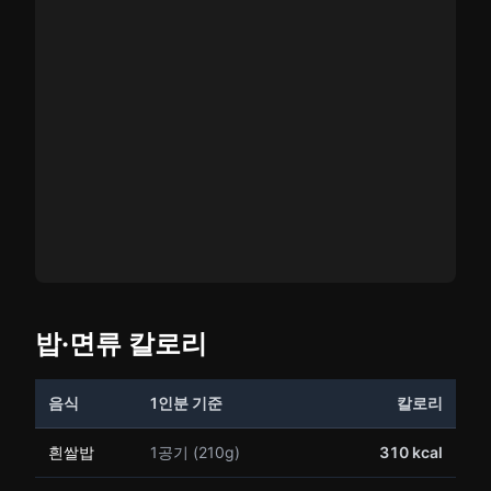
밥·면류 칼로리
음식
1인분 기준
칼로리
흰쌀밥
1공기 (210g)
310 kcal