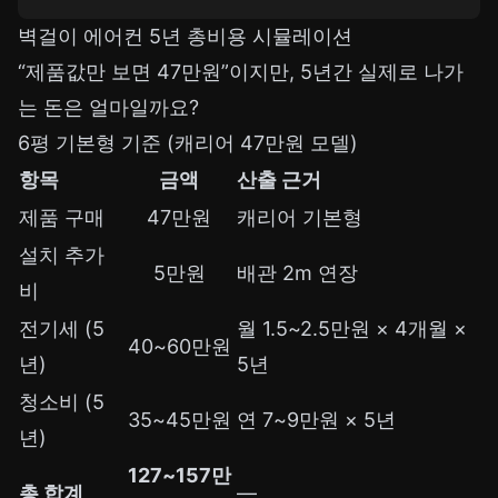
벽걸이 에어컨 5년 총비용 시뮬레이션
“제품값만 보면 47만원”이지만, 5년간 실제로 나가
는 돈은 얼마일까요?
6평 기본형 기준 (캐리어 47만원 모델)
항목
금액
산출 근거
제품 구매
47만원
캐리어 기본형
설치 추가
5만원
배관 2m 연장
비
전기세 (5
월 1.5~2.5만원 × 4개월 ×
40~60만원
년)
5년
청소비 (5
35~45만원
연 7~9만원 × 5년
년)
127~157만
총 합계
—