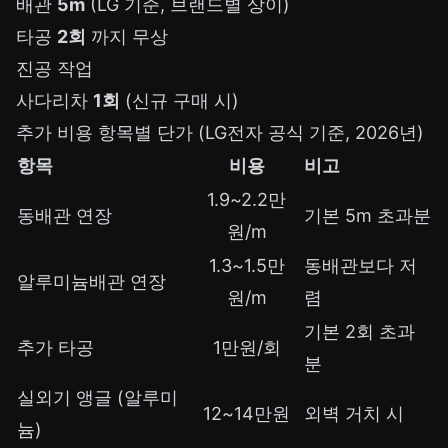
배관
5m
(LG 기준, 브랜드별 상이)
타공
2회
까지 무상
진공 작업
사다리차
1회
(신규 구매 시)
추가 비용 항목별 단가 (LG전자 공식 기준, 2026년)
항목
비용
비고
1.9~2.2만
동배관 연장
기본 5m 초과분
원/m
1.3~1.5만
동배관보다 저
알루미늄배관 연장
원/m
렴
기본 2회 초과
추가 타공
1만원/회
분
실외기 앵글 (알루미
12~14만원
외벽 거치 시
늄)