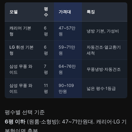
평
모델
가격대
특징
수
캐리어 기본
6
47~57만
냉방 기본, 가성비
형
평
원
LG 휘센 기본
6
59~71만
자동건조·열교환기
형
평
원
세척
삼성 무풍 와
7
64~76만
무풍냉방·자동건조
이드
평
원
삼성 무풍 와
11
90~109
넓은 평수·1등급
이드
평
만원
평수별 선택 기준
6평 이하
(원룸·소형방): 47~71만원대. 캐리어·LG 기
본형이면 충분