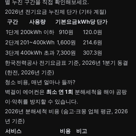
별 누진 구간을 직접 확인해보세요.
2026년 전기요금 누진제 단가 (기타 계절)
구간
사용량
기본요금
kWh당 단가
1단계
200kWh 이하
910원
120.0원
2단계
201~400kWh
1,600원
214.6원
3단계
400kWh 초과
7,300원
307.3원
한국전력공사 전기요금표 기준, 2026년 1분기 동결
(한전, 2026년 기준)
청소 비용, 매년 얼마나 들까?
벽걸이 에어컨은
최소 연 1회
분해세척을 해야 곰팡
이·악취를 방지할 수 있습니다.
2026년 분해세척 비용 (숨고·크몽 업체 평균, 2026
년 기준)
서비스
비용
비고