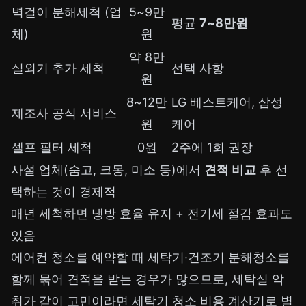
벽걸이 분해세척 (업
5~9만
평균
7~8만원
체)
원
약 8만
실외기 추가 세척
선택 사항
원
8~12만
LG 베스트케어, 삼성
제조사 공식 서비스
원
케어
셀프 필터 세척
0원
2주에 1회 권장
사설 업체(숨고, 크몽, 미소 등)에서
견적 비교
후 선
택하는 것이 경제적
매년 세척하면 냉방 효율 유지 + 전기세 절감 효과도
있음
에어컨 청소를 예약할 때 세탁기·건조기 분해청소를
함께 묶어 견적을 받는 경우가 많으므로, 세탁실 악
취가 같이 고민이라면
세탁기 청소 비용 계산기
로 별