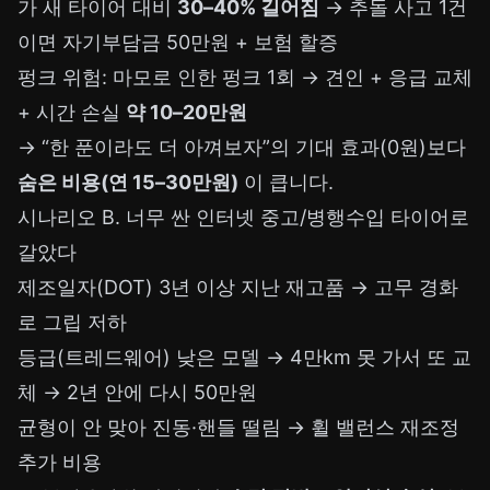
가 새 타이어 대비
30–40% 길어짐
→ 추돌 사고 1건
이면 자기부담금 50만원 + 보험 할증
펑크 위험: 마모로 인한 펑크 1회 → 견인 + 응급 교체
+ 시간 손실
약 10–20만원
→ “한 푼이라도 더 아껴보자”의 기대 효과(0원)보다
숨은 비용(연 15–30만원)
이 큽니다.
시나리오 B. 너무 싼 인터넷 중고/병행수입 타이어로
갈았다
제조일자(DOT) 3년 이상 지난 재고품 → 고무 경화
로 그립 저하
등급(트레드웨어) 낮은 모델 → 4만km 못 가서 또 교
체 → 2년 안에 다시 50만원
균형이 안 맞아 진동·핸들 떨림 → 휠 밸런스 재조정
추가 비용