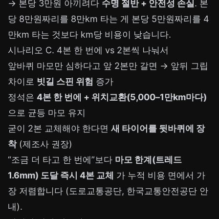
→ 본당 3만원 아끼려다
수명 절반 + 안전성 손실
. 본
당 8만원짜리를 8만km 타는 게 본당 5만원짜리를 4
만km 타는 것보다 km당 비용이 낮습니다.
시나리오 C. 4본 한 번에 vs 2본씩 나눠서
앞바퀴 마모만 심하다고 앞 2본만 갈면 → 앞뒤 그립
차이로
빗길 스핀 위험
증가
정석은
4본 한 번에 + 위치교환(5,000–1만km마다)
으로 균등 마모 유지
굳이 2본 교체해야 한다면
새 타이어를 뒷바퀴에 장
착
(제조사 권장)
“조금 더 타고 한 번에”보다
마모 한계(트레드
1.6mm) 도달 즉시 4본 교체
가 누적 비용 면에서 가
장 저렴합니다 (도로교통공단, 한국교통안전공단 안
내).