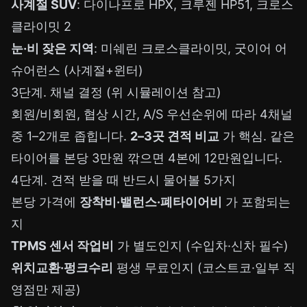
사계절 SUV
: 다이나프로 HPX, 크루젠 HP51, 크로스
클라이밋 2
눈·비 잦은 지역
: 미쉐린 크로스클라이밋, 굿이어 어
슈어런스 (사계절+윈터)
3단계. 채널 결정 (위 시뮬레이션 참고)
회원/비회원, 협상 시간, A/S 우선순위에 따라 4채널
중 1–2개로 좁힙니다.
2–3곳 견적 비교
가 핵심. 같은
타이어를 본당 3만원 깎으면 4본에 12만원입니다.
4단계. 견적 받을 때 반드시 물어볼 5가지
본당 가격에
장착비·밸런스·폐타이어비
가 포함되는
지
TPMS 센서 작업비
가 별도인지 (수입차·신차 필수)
위치교환·펑크수리
평생 무료인지 (코스트코·일부 직
영점만 제공)