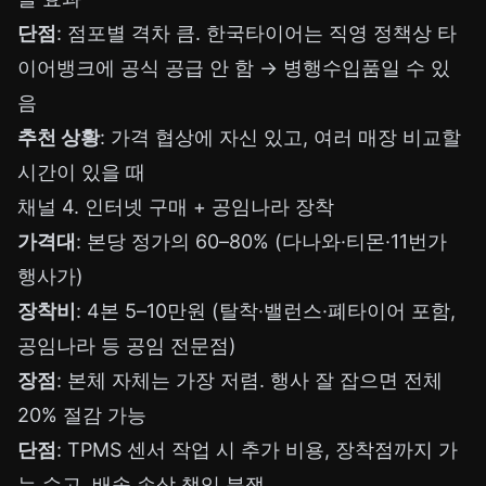
단점
: 점포별 격차 큼. 한국타이어는 직영 정책상 타
이어뱅크에 공식 공급 안 함 → 병행수입품일 수 있
음
추천 상황
: 가격 협상에 자신 있고, 여러 매장 비교할
시간이 있을 때
채널 4. 인터넷 구매 + 공임나라 장착
가격대
: 본당 정가의 60–80% (다나와·티몬·11번가
행사가)
장착비
: 4본 5–10만원 (탈착·밸런스·폐타이어 포함,
공임나라 등 공임 전문점)
장점
: 본체 자체는 가장 저렴. 행사 잘 잡으면 전체
20% 절감 가능
단점
: TPMS 센서 작업 시 추가 비용, 장착점까지 가
는 수고, 배송 손상 책임 분쟁