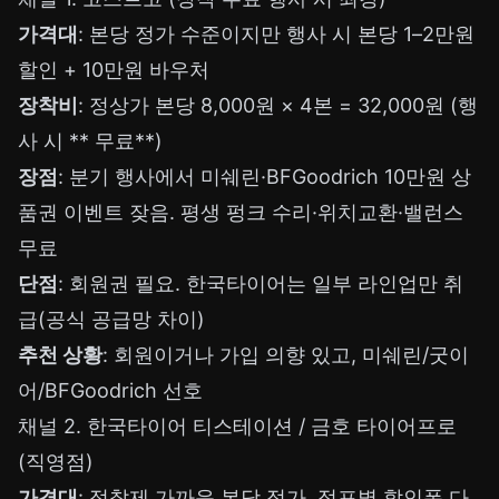
가격대
: 본당 정가 수준이지만 행사 시 본당 1–2만원
할인 + 10만원 바우처
장착비
: 정상가 본당 8,000원 × 4본 = 32,000원 (행
사 시 ** 무료**)
장점
: 분기 행사에서 미쉐린·BFGoodrich 10만원 상
품권 이벤트 잦음. 평생 펑크 수리·위치교환·밸런스
무료
단점
: 회원권 필요. 한국타이어는 일부 라인업만 취
급(공식 공급망 차이)
추천 상황
: 회원이거나 가입 의향 있고, 미쉐린/굿이
어/BFGoodrich 선호
채널 2. 한국타이어 티스테이션 / 금호 타이어프로
(직영점)
가격대
: 정찰제 가까운 본당 정가. 점포별 할인폭 다