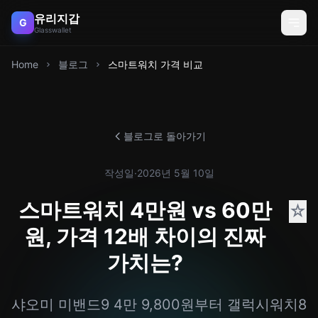
유리지갑
G
Glasswallet
Home
블로그
스마트워치 가격 비교
블로그로 돌아가기
작성일
·
2026년 5월 10일
스마트워치 4만원 vs 60만
☆
원, 가격 12배 차이의 진짜
가치는?
샤오미 미밴드9 4만 9,800원부터 갤럭시워치8