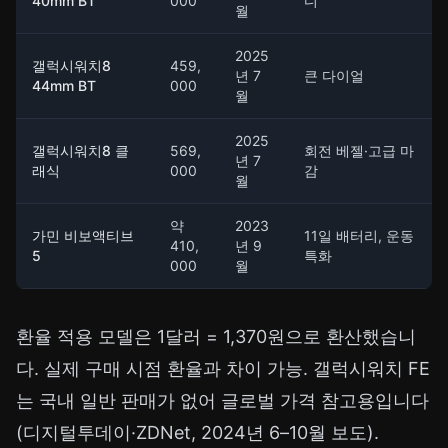
40mm BT
000
디
월
2025
갤럭시워치8
459,
년 7
큰 다이얼
44mm BT
000
월
2025
갤럭시워치8 클
569,
회전 베젤·고급 마
년 7
래식
000
감
월
약
2023
가민 비보액티브
11일 배터리, 운동
410,
년 9
5
특화
000
월
환율 적용 모델은 1달러 = 1,370원으로 환산했습니
다. 실제 구매 시점 환율과 차이 가능. 갤럭시워치 FE
는 국내 일반 판매가 없어 글로벌 가격 참고용입니다
(디지털투데이·ZDNet, 2024년 6–10월 보도).