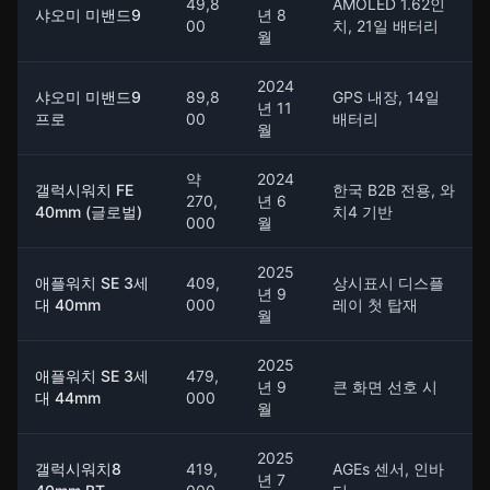
49,8
AMOLED 1.62인
샤오미 미밴드9
년 8
00
치, 21일 배터리
월
2024
샤오미 미밴드9
89,8
GPS 내장, 14일
년 11
프로
00
배터리
월
약
2024
갤럭시워치 FE
한국 B2B 전용, 와
270,
년 6
40mm (글로벌)
치4 기반
000
월
2025
애플워치 SE 3세
409,
상시표시 디스플
년 9
대 40mm
000
레이 첫 탑재
월
2025
애플워치 SE 3세
479,
년 9
큰 화면 선호 시
대 44mm
000
월
2025
갤럭시워치8
419,
AGEs 센서, 인바
년 7