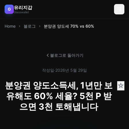
유리지갑
G
Glasswallet
Home
블로그
분양권 양도세 70% vs 60%
블로그로 돌아가기
작성일
·
2026년 5월 29일
분양권 양도소득세, 1년만 보
☆
유해도 60% 세율? 5천 P 받
으면 3천 토해냅니다