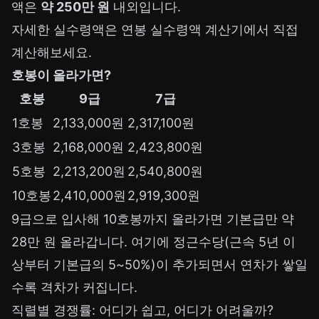
액은
약 250만 원
내외입니다.
자세한 실수령액은
연봉 실수령액 계산기
에서 직접
계산해보세요.
호봉이 올라가면?
호봉
9급
7급
1호봉
2,133,000원
2,317,100원
3호봉
2,168,000원
2,423,800원
5호봉
2,213,200원
2,540,800원
10호봉
2,410,000원
2,919,300원
9급으로 입사해 10호봉까지 올라가면 기본급만 약
28만 원 올라갑니다. 여기에 정근수당(근속 5년 이
상부터 기본급의 5~50%)이 추가되면서 연차가 쌓일
수록 격차가 커집니다.
직렬별 경쟁률: 어디가 쉽고, 어디가 어려울까?