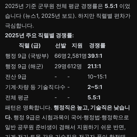
2025년 기준 군무원 전체 평균 경쟁률은
5.5:1
이었
습니다 (뉴스1, 2025년 보도). 하지만 직렬별 편차가
극심합니다.
2025년 주요 직렬별 경쟁률:
직렬 (급)
선발
지원
경쟁률
행정 9급 (국방부)
66명
2,581명
39.1:1
행정 9급 (해군)
29명
612명
21.1:1
전산 9급
-
-
10~15:1
기계·차량 등 기술직
다수
-
2~5:1
전체 평균
-
-
5.5:1
패턴은 명확합니다.
행정직은 높고, 기술직은 낮습니
다.
행정 9급은 시험과목이 국어·행정법·행정학으로
일반 공무원 준비생이 겸해서 지원하기 쉬운 반면,
기계·전기·토목 같은 기술직은 전공자 풀이 한정돼