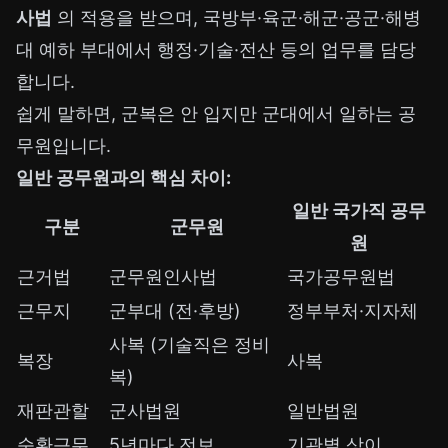
사법
의 적용을 받으며, 국방부·육군·해군·공군·해병
대 예하 부대에서 행정·기술·전산 등의 업무를 담당
합니다.
쉽게 말하면, 군복은 안 입지만 군대에서 일하는 공
무원입니다.
일반 공무원과의 핵심 차이:
일반 국가직 공무
구분
군무원
원
근거법
군무원인사법
국가공무원법
근무지
군부대 (전·후방)
정부부처·지자체
사복 (기술직은 정비
복장
사복
복)
재판관할
군사법원
일반법원
순환근무
5년마다 전보
기관별 상이