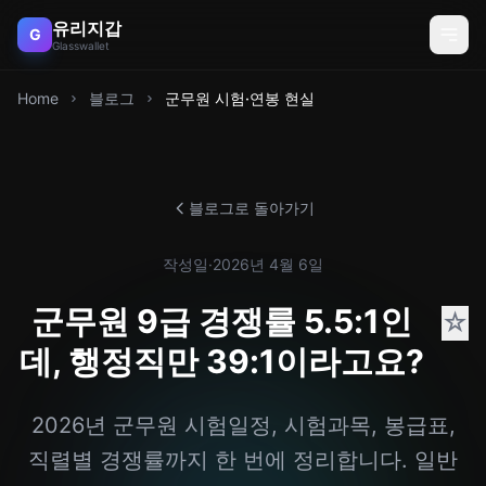
유리지갑
G
Glasswallet
Home
블로그
군무원 시험·연봉 현실
블로그로 돌아가기
작성일
·
2026년 4월 6일
군무원 9급 경쟁률 5.5:1인
☆
데, 행정직만 39:1이라고요?
2026년 군무원 시험일정, 시험과목, 봉급표,
직렬별 경쟁률까지 한 번에 정리합니다. 일반