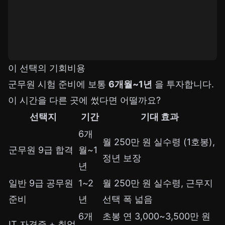
이 선택의 기회비용
군무원 시험 준비에 보통
6개월~1년
을 투자합니다.
이 시간을 다른 곳에 썼다면 어떨까요?
선택지
기간
기대 효과
6개
월 250만 원 실수령 (1호봉),
군무원 9급 합격
월~1
정년 보장
년
일반 9급 공무원
1~2
월 250만 원 실수령, 근무지
준비
년
선택 폭 넓음
6개
초봉 연 3,000~3,500만 원
IT 자격증 + 취업