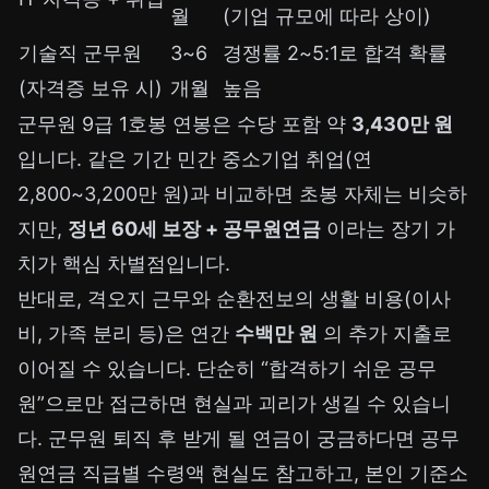
월
(기업 규모에 따라 상이)
기술직 군무원
3~6
경쟁률 2~5:1로 합격 확률
(자격증 보유 시)
개월
높음
군무원 9급 1호봉 연봉은 수당 포함 약
3,430만 원
입니다. 같은 기간 민간 중소기업 취업(연
2,800~3,200만 원)과 비교하면 초봉 자체는 비슷하
지만,
정년 60세 보장 + 공무원연금
이라는 장기 가
치가 핵심 차별점입니다.
반대로, 격오지 근무와 순환전보의 생활 비용(이사
비, 가족 분리 등)은 연간
수백만 원
의 추가 지출로
이어질 수 있습니다. 단순히 “합격하기 쉬운 공무
원”으로만 접근하면 현실과 괴리가 생길 수 있습니
다. 군무원 퇴직 후 받게 될 연금이 궁금하다면
공무
원연금 직급별 수령액 현실
도 참고하고, 본인 기준소