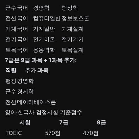
군수
국어
경영학
행정학
전산
국어
컴퓨터일반
정보보호론
기계
국어
기계일반
기계설계
전기
국어
전기이론
전기기기
토목
국어
응용역학
토목설계
7급은 9급 과목 + 1과목 추가:
직렬
추가 과목
행정
경영학
군수
경제학
전산
데이터베이스론
영어·한국사 검정시험 기준점수
시험
7급
9급
TOEIC
570점
470점