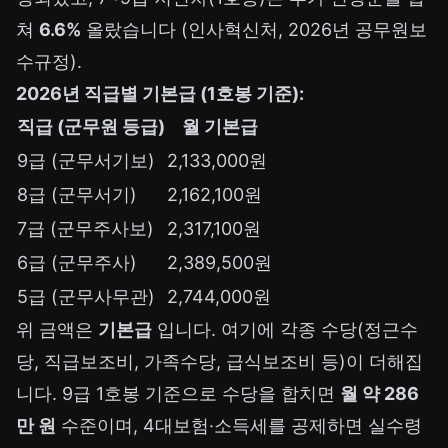
쳐
6.6%
올랐습니다 (인사혁신처, 2026년 공무원보
수규정).
2026년 직급별 기본급 (1호봉 기준):
직급 (군무원 등급)
월 기본급
9급 (군무서기보)
2,133,000원
8급 (군무서기)
2,162,100원
7급 (군무주사보)
2,317,100원
6급 (군무주사)
2,389,500원
5급 (군무사무관)
2,744,000원
위 금액은
기본급
입니다. 여기에 각종 수당(정근수
당, 직급보조비, 가족수당, 급식보조비 등)이 더해집
니다. 9급 1호봉 기준으로 수당을 합치면
월 약 286
만 원
수준이며, 4대보험·소득세를 공제하면 실수령