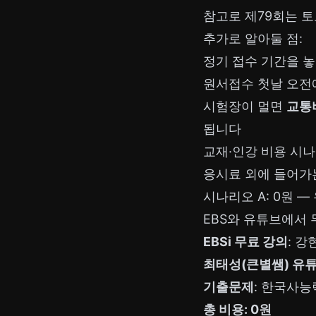
참고로 제79회는 
추가로 알아둘 점:
정기 접수 기간을 
원서접수 첫날 오전에
시험장이 멀면
교통비
됩니다
교재·인강 비용 시나
응시료 외에 들어가
시나리오 A: 0원 
EBS와 유튜브에서 
EBSi 무료 강의
: 강
최태성(큰별쌤) 유
기출문제
: 한국사
총 비용: 0원