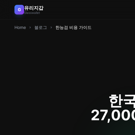
유리지갑
G
Glasswallet
Home
블로그
한능검 비용 가이드
한
27,0