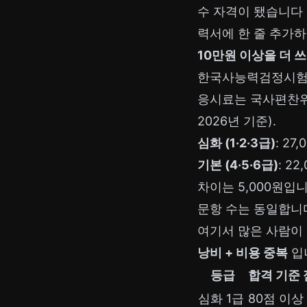
수 자격이 됐습니다 (
력서에 한 줄 추가하
10만원 이상을 더 
한국사능력검정시험 응
응시료는 국사편찬위
2026년 기준).
심화 (1·2·3급)
: 27
기본 (4·5·6급)
: 22
차이는 5,000원입니
문항 수는 동일합니
여기서 많은 사람이
낭비 + 비용 중복
입
등급
합격 기준
심화 1급
80점 이상