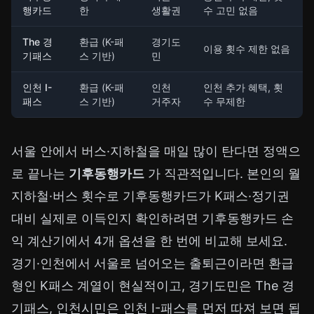
행카드
한
생활권
수 고민 없음
The 경
환급 (K-패
경기도
이용 횟수 제한 없음
기패스
스 기반)
민
인천 I-
환급 (K-패
인천
인천 추가 혜택, 횟
패스
스 기반)
거주자
수 무제한
서울 안에서 버스·지하철을 매일 많이 탄다면 정액으
로 끝나는
기후동행카드
가 직관적입니다. 본인의 월
지하철·버스 횟수로 기후동행카드가 K패스·정기권
대비 실제로 이득인지 확인하려면
기후동행카드 손
익 계산기
에서 4개 옵션을 한 번에 비교해 보세요.
경기·인천에서 서울로 넘어오는 출퇴근이라면 환급
형인 K패스 계열이 현실적이고, 경기도민은 The 경
기패스, 인천시민은 인천 I-패스를 먼저 따져 보면 됩