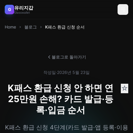
유리지갑
G
Glasswallet
Home
블로그
K패스 환급 신청 순서
블로그로 돌아가기
작성일
·
2026년 5월 23일
K패스 환급 신청 안 하면 연
☆
25만원 손해? 카드 발급·등
록·입금 순서
K패스 환급 신청 4단계(카드 발급·앱 등록·이용