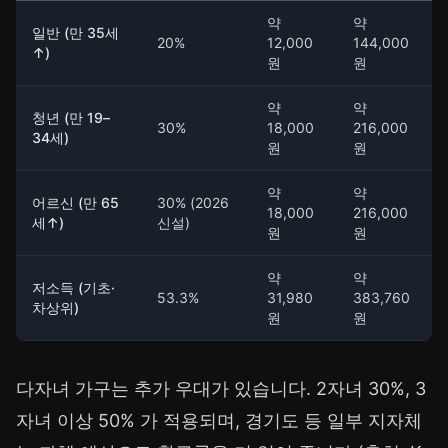
약
약
일반 (만 35세
20%
12,000
144,000
↑)
원
원
약
약
청년 (만 19–
30%
18,000
216,000
34세)
원
원
약
약
어르신 (만 65
30% (2026
18,000
216,000
세↑)
신설)
원
원
약
약
저소득 (기초·
53.3%
31,980
383,760
차상위)
원
원
다자녀 가구는 추가 우대가 있습니다. 2자녀 30%, 3
자녀 이상 50% 가 적용되며, 경기도 등 일부 지자체