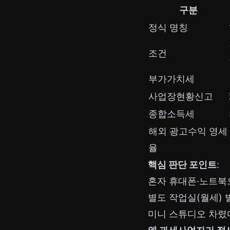
구분
정식 명칭
조건
부가가치세
사업장현황신고
종합소득세
해외 광고수익 영세
율
핵심 판단 포인트
:
혼자 휴대폰·노트북으
별도 작업실(월세) 
미니 스튜디오 차렸다