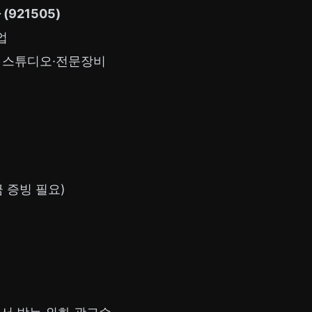
921505)
업
도 스튜디오·전문장비
금 증빙 필요)