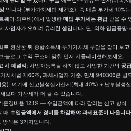
에 유리할 수 있나?
: 구글 애드센스·유튜브 본사(미국)
대상
입니다 (부가가치세법 제21조). 즉 매출 부가세 10%
트웨어·외주비)에서 발생한
매입 부가세는 환급
받을 수 
세사업자가 오히려 유리한 셈입니다. 단, 외화 입금증명
화로 환산한 뒤 종합소득세·부가가치세 부담을 같이 보고
브·블로그 수익 구조에 맞춰 먼저 시뮬레이션해보세요.
 시 페널티
: 사업자등록을 하지 않고 사업한 기간의
공급
가치세법 제60조, 과세사업자 기준. 면세 940306은 
적용). 여기에 신고불성실가산세(최대 40%) + 납부불성실
세보다 가산세가 더 클 수 있습니다.
 기준경비율 12.1% — 수입금액에 따라 갈리는 신고 방식
할 때
수입금액에서 경비를 차감해야 과세표준이 나옵니다
고 방식은 3가지입니다.