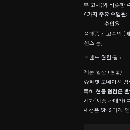
부 고시)와 비슷한 
4가지 주요 수입원
:
수입원
플랫폼 광고수익 (
센스 등)
브랜드 협찬·광고
제품 협찬 (현물)
슈퍼챗·도네이션·멤
특히
현물 협찬은 흔
시가(시중 판매가)를
세청은 SNS 마켓