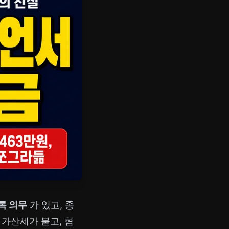
록 의무
가 있고, 종
 가산세가 붙고, 협