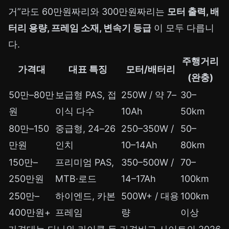
거”라도 60만원짜리와 300만원짜리는
모터 출력, 배
터리 용량, 프레임 소재, 변속기 등급
이 모두 다릅니
다.
주행거리
가격대
대표 특징
모터/배터리
(완충)
50만–80만
보급형 PAS, 접
250W / 약 7–
30–
원
이식 다수
10Ah
50km
80만–150
중급형, 24–26
250–350W /
50–
만원
인치
10–14Ah
80km
150만–
프리미엄 PAS,
350–500W /
70–
250만원
MTB·로드
14–17Ah
100km
250만–
하이엔드, 카본
500W+ / 대용
100km
400만원+
프레임
량
이상