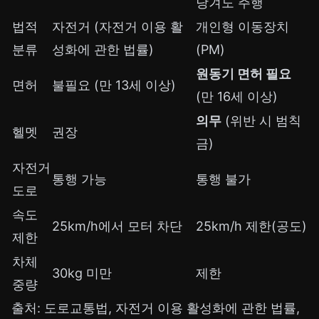
당겨도 주행
법적
자전거 (자전거 이용 활
개인형 이동장치
분류
성화에 관한 법률)
(PM)
원동기 면허 필요
면허
불필요 (만 13세 이상)
(만 16세 이상)
의무
(위반 시 범칙
헬멧
권장
금)
자전거
통행 가능
통행 불가
도로
속도
25km/h에서 모터 차단
25km/h 제한(공도)
제한
차체
30kg 미만
제한
중량
출처: 도로교통법, 자전거 이용 활성화에 관한 법률,