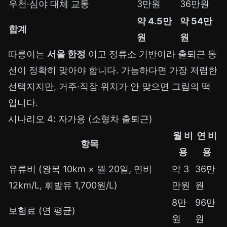
우천·심야 대체 교통
3만원
36만원
약 4.5만
약 54만
합계
원
원
따릉이는
서울 한정
이고 정류소 기반이라 출퇴근 동
선이 정확히 맞아야 합니다. 가능하다면 가장 저렴한
선택지지만, 거주·직장 위치가 안 맞으면 그림의 떡
입니다.
시나리오 4: 자가용 (소형차 출퇴근)
월 비
연 비
항목
용
용
유류비 (왕복 10km × 월 20일, 연비
약 3
36만
12km/L, 휘발유 1,700원/L)
만원
원
8만
96만
보험료 (연 평균)
원
원