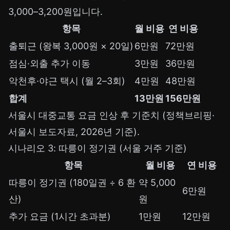
3,000–3,200원입니다.
항목
월 비용
연 비용
출퇴근 (왕복 3,000원 × 20일)
6만원
72만원
점심·외출 추가 이동
3만원
36만원
악천후·야근 택시 (월 2–3회)
4만원
48만원
합계
13만원
156만원
서울시 대중교통 요금 인상 후 기준치 (정책브리핑·
서울시 보도자료, 2026년 기준).
시나리오 3: 따릉이 정기권 (서울 거주 기준)
항목
월 비용
연 비용
따릉이 정기권 (180일권 ÷ 6 환
약 5,000
6만원
산)
원
추가 요금 (1시간 초과분)
1만원
12만원