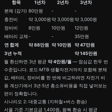
항목
1년차
2년차
3년차
본체 (감가)
80만원
-
-
충전비
약 3,000원
약 3,000원
약 3,000원
정비비
8만원
10만원
12만원
배터리 교체
-
-
35만원
연 합계
약 88만원
약 10만원
약 47만원
3년 누적
약 145만원
월 환산하면 3년 평균
약 4만원/월
— 점심값 한두 번
수준입니다. 로드·MTB·생활자전거까지 포함해 본체
값, 배터리, 정비비를 한 번에 비교하려면
자전거 비
용 계산기
에서 3년·5년 총소유비용을 직접 넣어보는
편이 정확합니다.
시나리오 2: 대중교통 (지하철+버스 환승)
서울 기준 기본요금 1,400원, 왕복 환승 시 평균