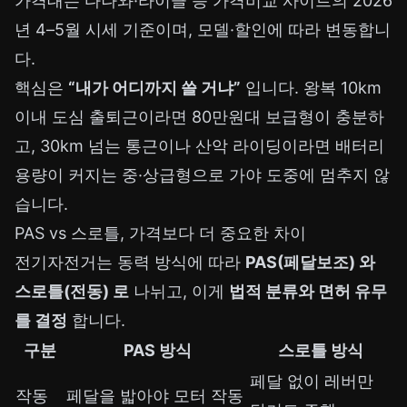
가격대는 다나와·라이클 등 가격비교 사이트의 2026
년 4–5월 시세 기준이며, 모델·할인에 따라 변동합니
다.
핵심은
“내가 어디까지 쓸 거냐”
입니다. 왕복 10km
이내 도심 출퇴근이라면 80만원대 보급형이 충분하
고, 30km 넘는 통근이나 산악 라이딩이라면 배터리
용량이 커지는 중·상급형으로 가야 도중에 멈추지 않
습니다.
PAS vs 스로틀, 가격보다 더 중요한 차이
전기자전거는 동력 방식에 따라
PAS(페달보조) 와
스로틀(전동) 로
나뉘고, 이게
법적 분류와 면허 유무
를 결정
합니다.
구분
PAS 방식
스로틀 방식
페달 없이 레버만
작동
페달을 밟아야 모터 작동