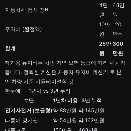
4만
48만
자동차세·검사·정비
원
원
10만
120
주차비 (월정액)
원
만원
25만
300
합계
원
만원
자가용 유지비는 차종·지역·보험 등급에 따라 편차가
큽니다. 정확한 계산은
자동차 유지비 계산기
로 본
인 차량 기준 시뮬레이션할 것.
한눈에 — 1년차 vs 3년 누적
수단
1년차 비용
3년 누적
전기자전거 (보급형)
약 88만원
약 145만원
따릉이 정기권
약 54만원
약 162만원
대중교통
156만원
468만원