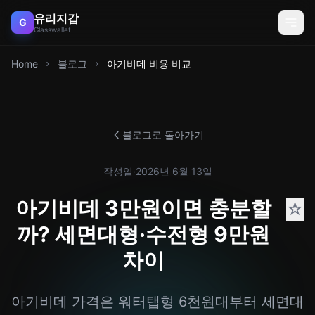
유리지갑
G
Glasswallet
Home
블로그
아기비데 비용 비교
블로그로 돌아가기
작성일
·
2026년 6월 13일
아기비데 3만원이면 충분할
☆
까? 세면대형·수전형 9만원
차이
아기비데 가격은 워터탭형 6천원대부터 세면대