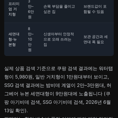
3
프리미
만–
손목 부담을 줄이고
브랜드값이 포
엄 거
6만
싶은 집
함될 수 있음
치형
원
8
세면대
만–
신생아부터 안정적
보관 공간과 세
형·뉴
10
으로 오래 쓰려는
면대 폭 필요
본형
만
집
원
실제 상품 검색 기준으로 쿠팡 검색 결과에는 워터탭
형이 5,980원, 일반 거치형이 1만원대부터 보이고,
SSG 검색 결과에는 밤비데 계열이 2만–3만원대, 허
그베어 뉴본 세면대형이 9만원대에 노출됩니다 (
쿠
팡 아기비데 검색
,
SSG 아기비데 검색
, 2026년 6월
13일 확인).