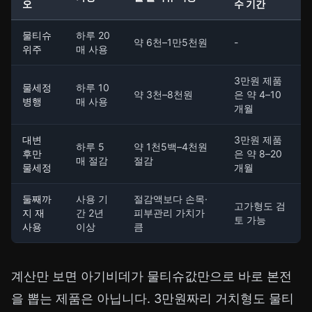
오
수 기간
물티슈
하루 20
약 6천–1만5천원
-
위주
매 사용
3만원 제품
물세정
하루 10
약 3천–8천원
은 약 4–10
병행
매 사용
개월
대변
3만원 제품
하루 5
약 1천5백–4천원
후만
은 약 8–20
매 절감
절감
물세정
개월
둘째까
사용 기
절감액보다 손목·
고가형도 검
지 재
간 2년
피부관리 가치가
토 가능
사용
이상
큼
계산만 보면 아기비데가 물티슈값만으로 바로 본전
을 뽑는 제품은 아닙니다. 3만원짜리 거치형도 물티