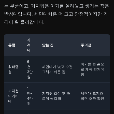
는 부품이고, 거치형은 아기를 올려놓고 씻기는 작은
받침대입니다. 세면대형은 더 크고 안정적이지만 가
격이 확 올라갑니다.
가
유형
격
맞는 집
주의점
대
6
아기를 한 손으
워터탭
천–
세면대가 낮고 수전
로 계속 받쳐야
형
3만
교체가 쉬운 집
함
원
1
거치형
만–
기저귀 갈이 후 빠
세면대 크기와
아기비
4만
르게 씻길 때
곡면 호환 확인
데
원