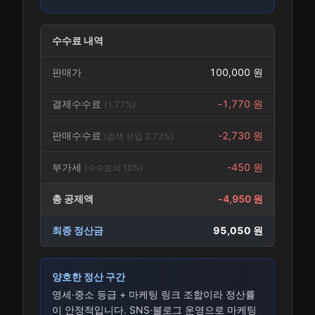
수수료 내역
판매가
100,000
원
결제수수료
-
1,770
원
(
1.77
%)
판매수수료
-
2,730
원
(
검색 유입
2.73
%)
부가세
-
450
원
(수수료의 10%)
총 공제액
-
4,950
원
최종 정산금
95,050
원
양호한 정산 구간
영세·중소 등급 + 마케팅 링크 조합이라 정산률
이 안정적입니다. SNS·블로그 운영으로 마케팅