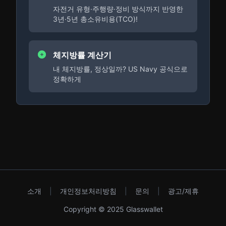
자전거 유형·주행량·정비 방식까지 반영한
3년·5년 총소유비용(TCO)!
체지방률 계산기
내 체지방률, 정상일까? US Navy 공식으로
정확하게
소개
|
개인정보처리방침
|
문의
|
광고/제휴
Copyright © 2025 Glasswallet