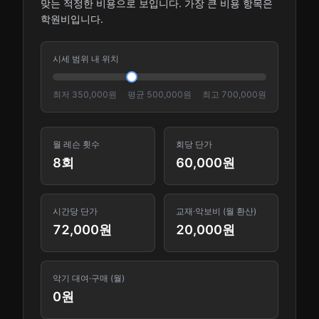
맞는 적정한 비용으로 보입니다. 가장 큰 비용 항목은
학원비입니다.
시세 범위 내 위치
최저
350,000
원
평균
500,000
원
최고
700,000
원
월 레슨 횟수
회당 단가
8
회
60,000
원
시간당 단가
교재·악보비 (월 환산)
72,000
원
20,000
원
악기 대여·구매 (월)
0
원