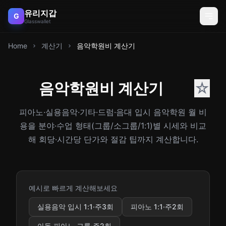
유리지갑
G
Glasswallet
Home
계산기
음악학원비 계산기
음악학원비 계산기
☆
피아노·실용음악·기타·드럼·음대 입시 음악학원 월 비
용을 분야·수업 형태(그룹/소그룹/1:1)별 시세와 비교
해 회당·시간당 단가와 절감 팁까지 계산합니다.
예시로 빠르게 계산해보세요
실용음악 입시 1:1·주3회
피아노 1:1·주2회
아동 피아노 그룹·주2회