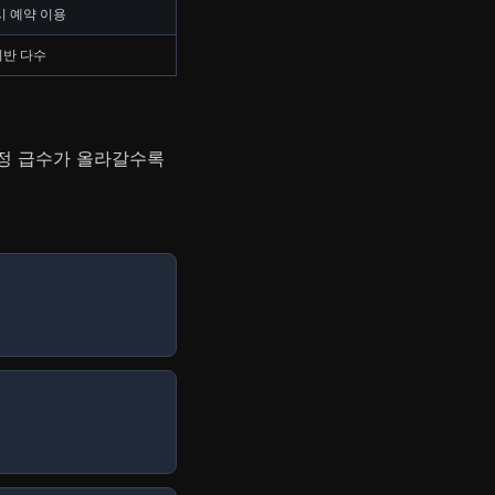
시 예약 이용
비반 다수
검정 급수가 올라갈수록