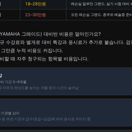
원
18–28만원
레슨실 일부만 그랜드. 실기 시험 대비 
원
22–30만원
모든 레슨실 그랜드. 콩쿠르·예술중 준
YAMAHA 그레이드) 대비반 비용은 얼마인가요?
규 수강료와 별개로 대비 특강과 응시료가 추가로 붙습니다. 
 그만큼 누적 비용도 커집니다.
비할 때 자주 청구되는 항목별 비용입니다.
강
준비 기간 3~6개월
곡·자유곡 완성도를 높이는 개별 첨삭 시간이 늘어남
수·기관별 상이
A 등 주관 기관과 급수(초급~상급)에 따라 응시료 차이가 큼