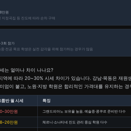
~8만원
 지정곡집 등 진도에 따라 순차 구매
1~3회 참가
중·전공 목표 학생은 실전 감각을 위해 참가하는 경우가 많음
세는 얼마나 차이 나나요?
역에 따라 20~30% 시세 차이가 있습니다. 강남·목동은 재
미엄이 붙고, 노원·지방 학원은 합리적인 가격대를 유지하는 경
그룹반 월 시세
특징
20–30만원
그랜드피아노 보유율 높음. 예술중·콩쿠르 준비반 다수
18–26만원
체르니·소나티네 진도 관리 중심 학원 다수