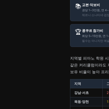
📚
교본·악보비
권당 1~3만원, 연 4
체르니·소나티네·검정
🏆
콩쿠르 참가비
회당 5~15만원, 연 
필수는 아니지만 예술
지역별 피아노 학원 시
같은 커리큘럼이라도 지
보유 비율이 높아 프리
지역
강남·서초
목동·양천