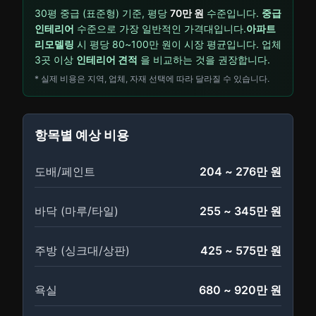
30
평
중급 (표준형)
기준, 평당
70
만 원
수준입니다.
중급
인테리어
수준으로 가장 일반적인 가격대입니다.
아파트
리모델링
시 평당 80~100만 원이 시장 평균입니다. 업체
3곳 이상
인테리어 견적
을 비교하는 것을 권장합니다.
* 실제 비용은 지역, 업체, 자재 선택에 따라 달라질 수 있습니다.
항목별 예상 비용
도배/페인트
204
~
276
만 원
바닥 (마루/타일)
255
~
345
만 원
주방 (싱크대/상판)
425
~
575
만 원
욕실
680
~
920
만 원