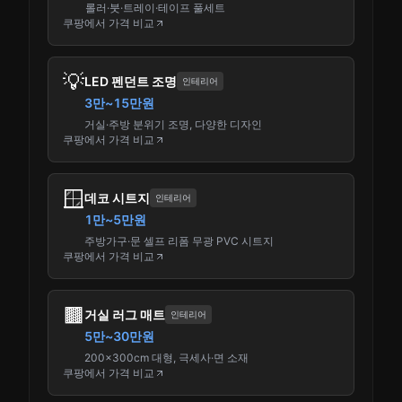
롤러·붓·트레이·테이프 풀세트
쿠팡에서 가격 비교
💡
LED 펜던트 조명
인테리어
3만~15만원
거실·주방 분위기 조명, 다양한 디자인
쿠팡에서 가격 비교
🪟
데코 시트지
인테리어
1만~5만원
주방가구·문 셀프 리폼 무광 PVC 시트지
쿠팡에서 가격 비교
🟫
거실 러그 매트
인테리어
5만~30만원
200x300cm 대형, 극세사·면 소재
쿠팡에서 가격 비교