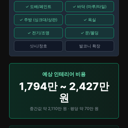
✓
도배/페인트
✓
바닥 (마루/타일)
✓
주방 (싱크대/상판)
✓
욕실
✓
전기/조명
✓
문/몰딩
샷시/창호
발코니 확장
예상 인테리어 비용
1,794
만 ~
2,427
만
원
중간값 약
2,110
만 원 · 평당 약
70
만 원