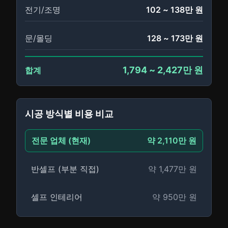
전기/조명
102
~
138
만 원
문/몰딩
128
~
173
만 원
1,794
~
2,427
만 원
합계
시공 방식별 비용 비교
전문 업체
(현재)
약
2,110
만 원
반셀프 (부분 직접)
약
1,477
만 원
셀프 인테리어
약
950
만 원