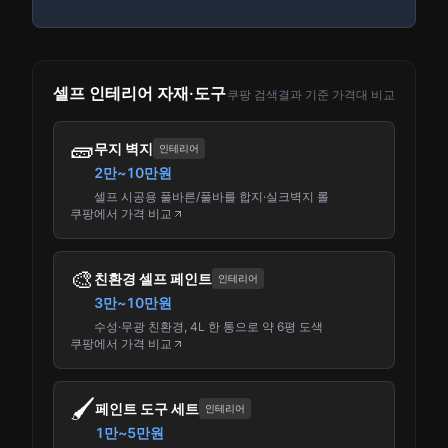
셀프 인테리어 자재·도구
쿠팡 검색결과 기준 가격대 비교
🧱
무지 벽지
인테리어
2만~10만원
셀프 시공용 풀바른/풀바를 합지·실크벽지 롤
쿠팡에서 가격 비교
🎨
친환경 셀프 페인트
인테리어
3만~10만원
수성·무광 친환경, 4L 한 통으로 약 6평 도색
쿠팡에서 가격 비교
🖌️
페인트 도구 세트
인테리어
1만~5만원