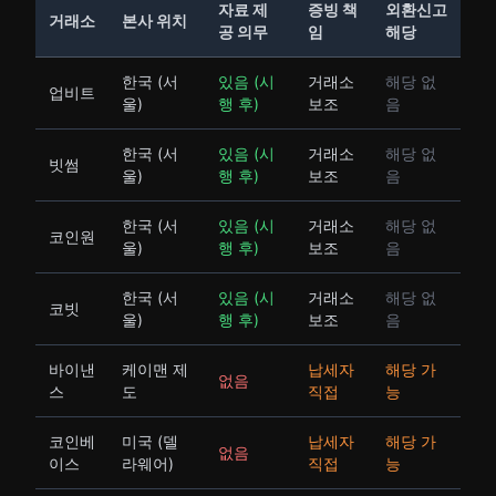
자료 제
증빙 책
외환신고
거래소
본사 위치
공 의무
임
해당
한국 (서
있음 (시
거래소
해당 없
업비트
울)
행 후)
보조
음
한국 (서
있음 (시
거래소
해당 없
빗썸
울)
행 후)
보조
음
한국 (서
있음 (시
거래소
해당 없
코인원
울)
행 후)
보조
음
한국 (서
있음 (시
거래소
해당 없
코빗
울)
행 후)
보조
음
바이낸
케이맨 제
납세자
해당 가
없음
스
도
직접
능
코인베
미국 (델
납세자
해당 가
없음
이스
라웨어)
직접
능