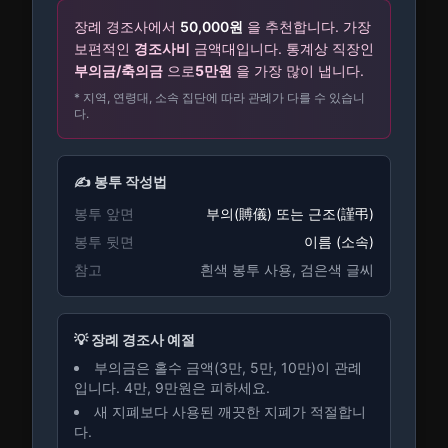
장례
경조사에서
50,000
원
을 추천합니다.
가장
보편적인
경조사비
금액대입니다. 통계상 직장인
부의금/축의금
으로
5만원
을 가장 많이 냅니다.
* 지역, 연령대, 소속 집단에 따라 관례가 다를 수 있습니
다.
✍️ 봉투 작성법
봉투 앞면
부의(賻儀) 또는 근조(謹弔)
봉투 뒷면
이름 (소속)
참고
흰색 봉투 사용, 검은색 글씨
💡
장례
경조사 예절
부의금은 홀수 금액(3만, 5만, 10만)이 관례
입니다. 4만, 9만원은 피하세요.
새 지폐보다 사용된 깨끗한 지폐가 적절합니
다.