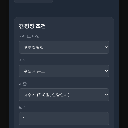
캠핑장 조건
사이트 타입
지역
시즌
박수