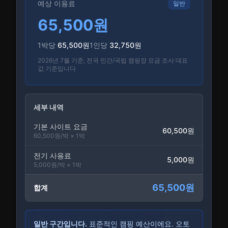
예상 이용료
일반
65,500
원
1박당
65,500
원
1인당
32,750
원
2026년 7월 기준, 전국 민간/국립 캠핑장 요금 조사 대표
값 기준입니다
세부 내역
기본 사이트 요금
60,500
원
60,500원/박 × 1박
전기 사용료
5,000
원
5,000원/박 × 1박
65,500
원
합계
일반 구간입니다.
표준적인 캠핑 예산이에요. 오토