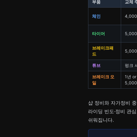
부품
교체 
체인
4,00
타이어
5,00
브레이크패
5,00
드
튜브
펑크 
브레이크 오
1년 or
일
5,00
샵 정비와 자가정비 중
라이딩 빈도·정비 관심
쉬워집니다.