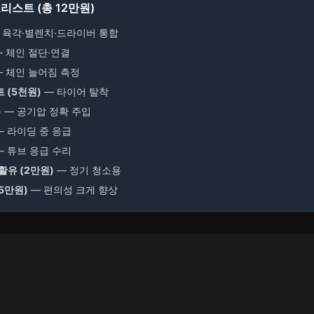
리스트 (총 12만원)
 육각·별렌치·드라이버 통합
 체인 절단·연결
 체인 늘어짐 측정
 (5천원)
— 타이어 탈착
)
— 공기압 정확 주입
 라이딩 중 응급
 튜브 응급 수리
활유 (2만원)
— 정기 청소용
 5만원)
— 편의성 크게 향상