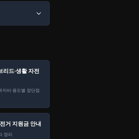
브리드·생활 자전
·유지비·용도별 장단점
전거 지원금 안내
차 정리