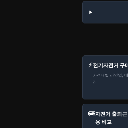
⚡
전기자전거 구
가격대별 라인업, 배
리
🚌
자전거 출퇴근 
용 비교