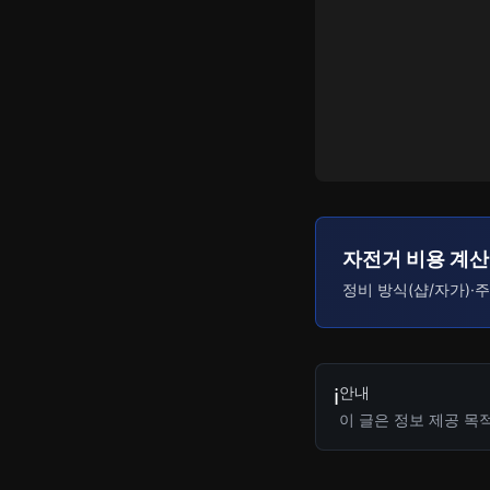
자전거 비용 계
정비 방식(샵/자가)·
안내
ℹ️
이 글은 정보 제공 목