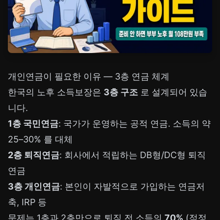
개인연금이 필요한 이유 — 3층 연금 체계
한국의 노후 소득보장은
3층 구조
로 설계되어 있습
니다.
1층 국민연금
: 국가가 운영하는 공적 연금. 소득의 약
25–30% 를 대체
2층 퇴직연금
: 회사에서 적립하는 DB형/DC형 퇴직
연금
3층 개인연금
: 본인이 자발적으로 가입하는 연금저
축, IRP 등
문제는 1층과 2층만으로 퇴직 전 소득의
70%
(적정