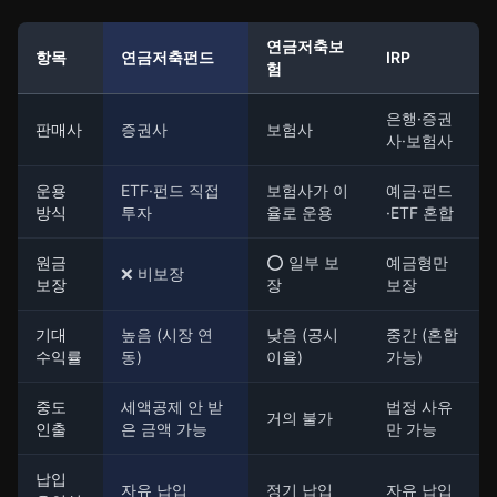
연금저축보
항목
연금저축펀드
IRP
험
은행·증권
판매사
증권사
보험사
사·보험사
운용
ETF·펀드 직접
보험사가 이
예금·펀드
방식
투자
율로 운용
·ETF 혼합
원금
⭕ 일부 보
예금형만
❌ 비보장
보장
장
보장
기대
높음 (시장 연
낮음 (공시
중간 (혼합
수익률
동)
이율)
가능)
중도
세액공제 안 받
법정 사유
거의 불가
인출
은 금액 가능
만 가능
납입
자유 납입
정기 납입
자유 납입