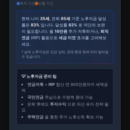
축적 기간
인출 기간
현재 나이
35
세
, 은퇴
65
세
기준 노후자금 달성
률은
83
%
입니다.
달성률
83
%
로 약간의 보완
이 필요합니다. 월
16
만원
추가 저축하거나,
퇴직
연금
(IRP) 활용으로
세금 이연
효과를 고려해보
세요.
* 실제 노후자금은 건강 상태, 경제 환경 등에 따라 달라질
수 있습니다.
💡 노후자금 준비 팁
연금저축
+
IRP
합산 연 900만원까지 세액공
제
국민연금
추납으로 수령액 증대 가능
은퇴 후에도
투자수익
으로 자산 유지 전략 필
요
주택연금
을 통한 추가 노후소득 확보 가능