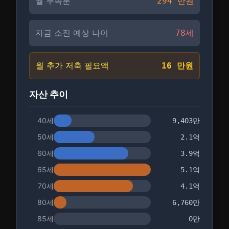
월 부족분
294
만원
자금 소진 예상 나이
78
세
월 추가 저축 필요액
16
만원
자산 추이
40
세
9,403만
50
세
2.1억
60
세
3.9억
65
세
5.1억
70
세
4.1억
80
세
6,760만
85
세
0만