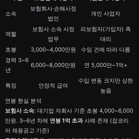
보험회사·손해사정
소속
개인 사업자
법인
보험사 소속 사정
피보험자(가입자) 측
역할
업무
대리
초봉
3,000~4,000만원
수임 건에 따라 다름
경력 3~6
6,000~8,000만원
연 5,000만~1억+
년
수입 변동 크지만 상한
특징
안정적 급여
높음
연봉 현실 분석
보험사 소속
: 대기업 자회사 기준 초봉 4,000~6,000
만원. 3~6년 차에
연봉 1억 초과
사례 존재 (잡코리
아 채용공고 기준)