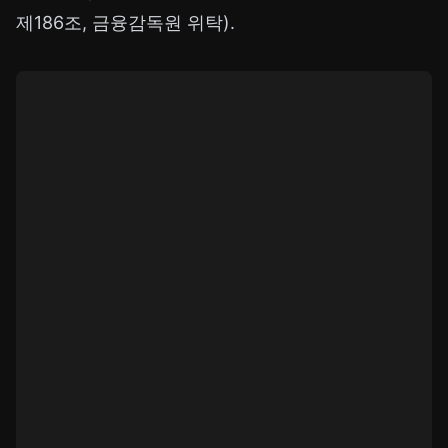
제186조, 금융감독원 위탁).