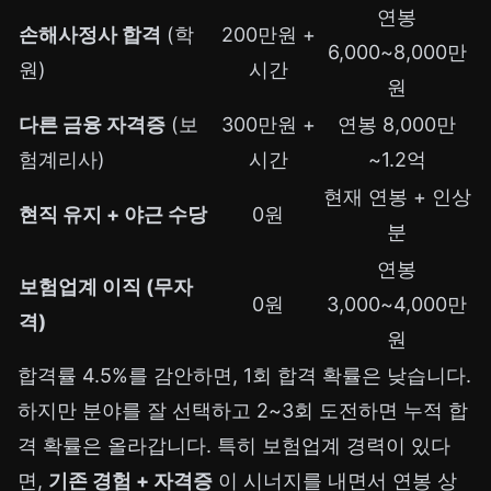
연봉
손해사정사 합격
(학
200만원 +
6,000~8,000만
원)
시간
원
다른 금융 자격증
(보
300만원 +
연봉 8,000만
험계리사)
시간
~1.2억
현재 연봉 + 인상
현직 유지 + 야근 수당
0원
분
연봉
보험업계 이직 (무자
0원
3,000~4,000만
격)
원
합격률 4.5%를 감안하면, 1회 합격 확률은 낮습니다.
하지만 분야를 잘 선택하고 2~3회 도전하면 누적 합
격 확률은 올라갑니다. 특히 보험업계 경력이 있다
면,
기존 경험 + 자격증
이 시너지를 내면서 연봉 상