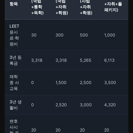
(국립
(국립
(사립
항목
+자취+풀
+통학
+자취
+자취
패키지)
+독학)
+학원)
+학원)
LEET
응시
30
300
500
1,000
료·학
원비
3년 등
3,318
3,318
5,265
6,113
록금
재학
중 사
0
1,500
2,500
3,500
교육
3년 생
0
2,520
3,000
4,320
활비
변호
사시
20
20
20
20
험 응