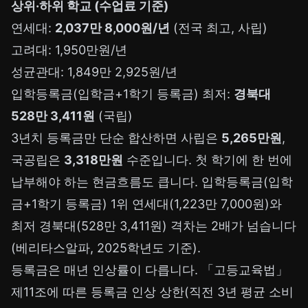
상위·하위 학교 (수업료 기준)
연세대:
2,037만 8,000원/년
(전국 최고, 사립)
고려대: 1,950만원/년
성균관대: 1,849만 2,925원/년
입학등록금(입학금+1학기 등록금) 최저:
경북대
528만 3,411원
(국립)
3년치 등록금만 단순 합산하면 사립은
5,265만원
,
국공립은
3,318만원
수준입니다. 첫 학기에 한 번에
납부해야 하는 현금흐름도 큽니다. 입학등록금(입학
금+1학기 등록금) 1위 연세대(1,223만 7,000원)와
최저 경북대(528만 3,411원) 격차는 2배가 넘습니다
(베리타스알파, 2025학년도 기준).
등록금은 매년 인상률이 다릅니다. 「고등교육법」
제11조에 따른 등록금 인상 상한(직전 3년 평균 소비