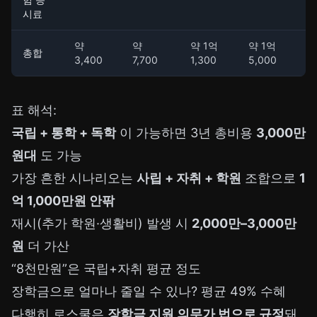
시료
약
약
약 1억
약 1억
총합
3,400
7,700
1,300
5,000
표 해석:
국립 + 통학 + 독학
이 가능하면 3년 총비용
3,000만
원대
도 가능
가장 흔한 시나리오는
사립 + 자취 + 학원
조합으로
1
억 1,000만원 안팎
재시(추가 학원·생활비) 발생 시
2,000만–3,000만
원
더 가산
“8천만원”은 국립+자취 평균 정도
장학금으로 얼마나 줄일 수 있나? 평균 49% 수혜
다행히 로스쿨은
장학금 지원 의무가 법으로 규정
돼