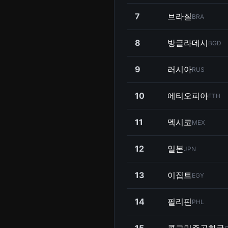
7
브라질
BRA
8
방글라데시
BGD
9
러시아
RUS
10
에티오피아
ETH
11
멕시코
MEX
12
일본
JPN
13
이집트
EGY
14
필리핀
PHL