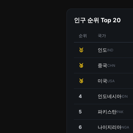
인구 순위 Top 20
순위
국가
🥇
인도
IND
🥈
중국
CHN
🥉
미국
USA
4
인도네시아
IDN
5
파키스탄
PAK
6
나이지리아
NGA