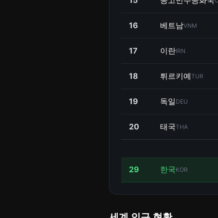
15
콩고민주공화국
16
베트남
VNM
17
이란
IRN
18
튀르키예
TUR
19
독일
DEU
20
태국
THA
29
한국
KOR
세계 인구 현황