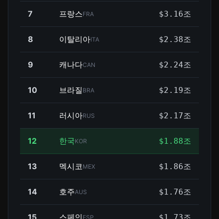
7
프랑스
$3.16조
FRA
8
이탈리아
$2.38조
ITA
9
캐나다
$2.24조
CAN
10
브라질
$2.19조
BRA
11
러시아
$2.17조
RUS
12
한국
$1.88조
KOR
13
멕시코
$1.86조
MEX
14
호주
$1.76조
AUS
15
스페인
$1.73조
ESP