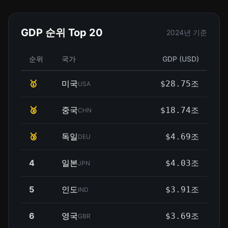
GDP 순위 Top 20
2024년 기준
순위
국가
GDP (USD)
🥇
미국
$28.75조
USA
🥈
중국
$18.74조
CHN
🥉
독일
$4.69조
DEU
4
일본
$4.03조
JPN
5
인도
$3.91조
IND
6
영국
$3.69조
GBR