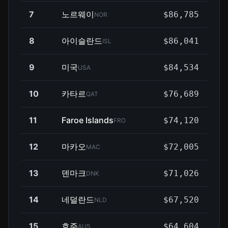
7
노르웨이
$86,785
NOR
8
아이슬란드
$86,041
ISL
9
미국
$84,534
USA
10
카타르
$76,689
QAT
11
Faroe Islands
$74,120
FRO
12
마카오
$72,005
MAC
13
덴마크
$71,026
DNK
14
네덜란드
$67,520
NLD
15
호주
$64,604
AUS