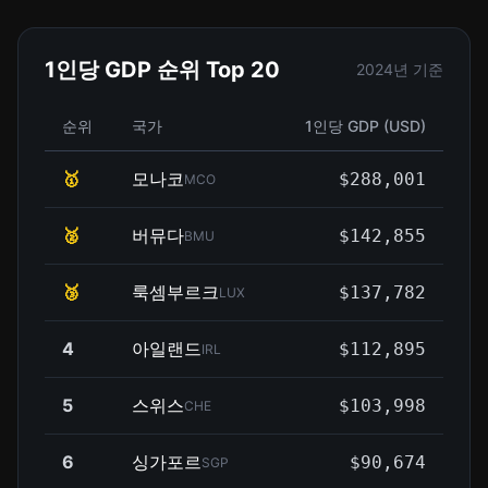
1인당 GDP 순위 Top 20
2024년 기준
순위
국가
1인당 GDP (USD)
🥇
모나코
$288,001
MCO
🥈
버뮤다
$142,855
BMU
🥉
룩셈부르크
$137,782
LUX
4
아일랜드
$112,895
IRL
5
스위스
$103,998
CHE
6
싱가포르
$90,674
SGP