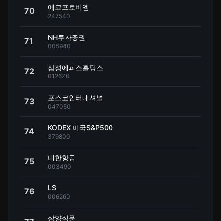
에코프로비엠
70
247540
NH투자증권
71
005940
삼성에피스홀딩스
72
0126Z0
포스코인터내셔널
73
047050
KODEX 미국S&P500
74
379800
대한항공
75
003490
LS
76
006260
삼양식품