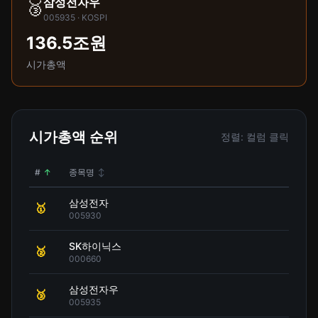
삼성전자우
🥉
005935 · KOSPI
136.5조원
시가총액
시가총액 순위
정렬: 컬럼 클릭
#
↑
종목명
↕
삼성전자
🥇
005930
SK하이닉스
🥈
000660
삼성전자우
🥉
005935