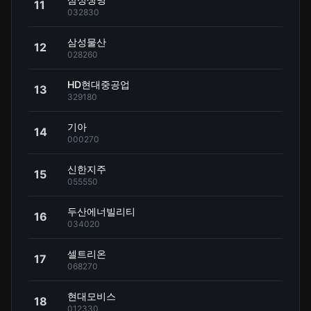
11
032830
삼성물산
12
028260
HD현대중공업
13
329180
기아
14
000270
신한지주
15
055550
두산에너빌리티
16
034020
셀트리온
17
068270
현대모비스
18
012330