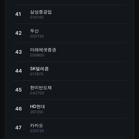
삼성중공업
41
010140
두산
42
000150
미래에셋증권
43
006800
SK텔레콤
44
017670
한미반도체
45
042700
HD현대
46
267250
카카오
47
035720