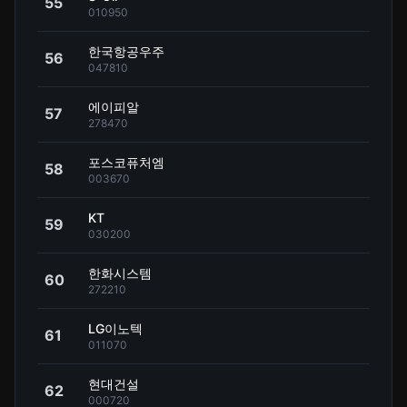
55
010950
한국항공우주
56
047810
에이피알
57
278470
포스코퓨처엠
58
003670
KT
59
030200
한화시스템
60
272210
LG이노텍
61
011070
현대건설
62
000720