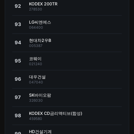
KODEX 200TR
92
278530
LG씨엔에스
93
064400
현대차2우B
94
005387
코웨이
95
021240
대우건설
96
047040
SK바이오팜
97
326030
KODEX CD금리액티브(합성)
98
459580
HD건설기계
99