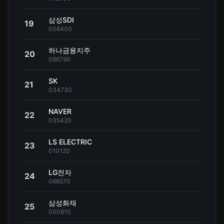
삼성SDI
19
006400
하나금융지주
20
086790
SK
21
034730
NAVER
22
035420
LS ELECTRIC
23
010120
LG전자
24
066570
삼성화재
25
000810