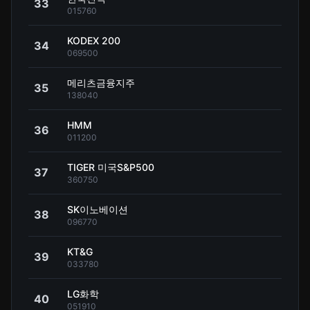
33
015760
KODEX 200
34
069500
메리츠금융지주
35
138040
HMM
36
011200
TIGER 미국S&P500
37
360750
SK이노베이션
38
096770
KT&G
39
033780
LG화학
40
051910