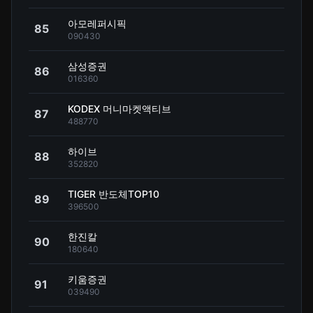
아모레퍼시픽
85
090430
삼성증권
86
016360
KODEX 머니마켓액티브
87
488770
하이브
88
352820
TIGER 반도체TOP10
89
396500
한진칼
90
180640
키움증권
91
039490