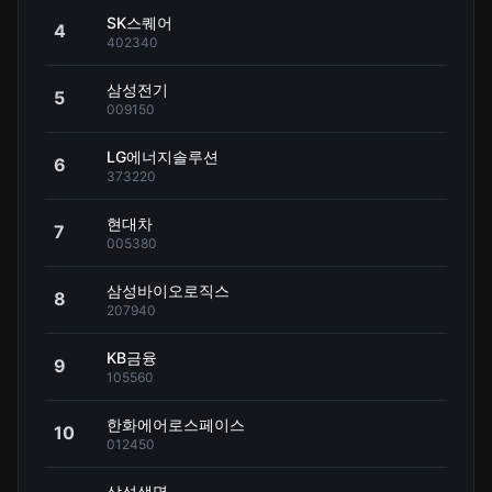
SK스퀘어
4
402340
삼성전기
5
009150
LG에너지솔루션
6
373220
현대차
7
005380
삼성바이오로직스
8
207940
KB금융
9
105560
한화에어로스페이스
10
012450
삼성생명