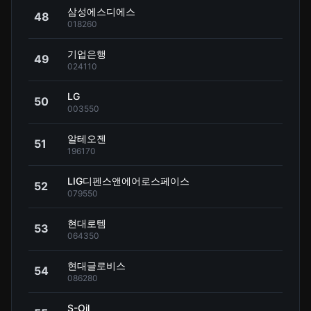
삼성에스디에스
48
018260
기업은행
49
024110
LG
50
003550
알테오젠
51
196170
LIG디펜스앤에어로스페이스
52
079550
현대로템
53
064350
현대글로비스
54
086280
S-Oil