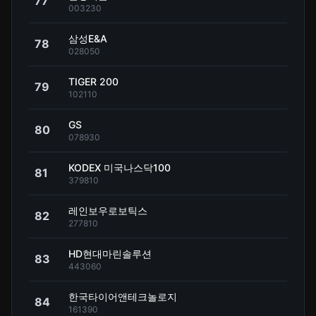
77
003230
삼성E&A
78
028050
TIGER 200
79
102110
GS
80
078930
KODEX 미국나스닥100
81
379810
레인보우로보틱스
82
277810
HD현대마린솔루션
83
443060
한국타이어앤테크놀로지
84
161390