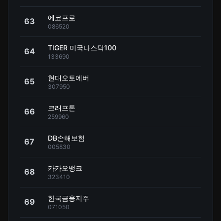
에코프로
63
086520
TIGER 미국나스닥100
64
133690
현대오토에버
65
307950
크래프톤
66
259960
DB손해보험
67
005830
카카오뱅크
68
323410
한국금융지주
69
071050