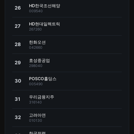
HD한국조선해양
26
009540
HD현대일렉트릭
27
267260
한화오션
28
042660
효성중공업
29
298040
POSCO홀딩스
30
005490
우리금융지주
31
316140
고려아연
32
010130
한국전력