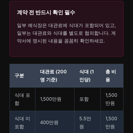
계약 전 반드시 확인 필수
일부 예식장은 대관료에 식대가 포함되어 있고,
일부는 대관료와 식대를 별도로 협의합니다. 계
약서에 명시된 내용을 꼼꼼히 확인하세요.
대관료 (200
식대 (1
총 비
구분
명 기준)
인당)
용
식대 포
1,500
1,500만원
포함
함
만원
식대 미
5.5만
1,500
400만원
포함
원
만원