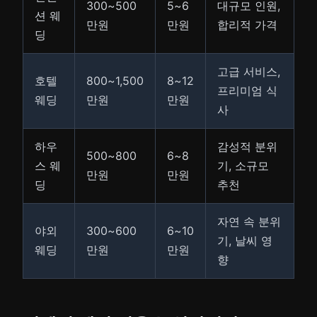
300~500
5~6
대규모 인원,
션 웨
만원
만원
합리적 가격
딩
고급 서비스,
호텔
800~1,500
8~12
프리미엄 식
웨딩
만원
만원
사
하우
감성적 분위
500~800
6~8
스 웨
기, 소규모
만원
만원
딩
추천
자연 속 분위
야외
300~600
6~10
기, 날씨 영
웨딩
만원
만원
향