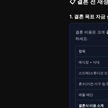
📋 결혼 전 
1. 결혼 목표 자금
결혼 비용은 크게
하세요.
항목
예식장 + 식대
스드메(스튜디오·드
혼수(가전·가구·침구
예물·예단
결혼식 비용 소계