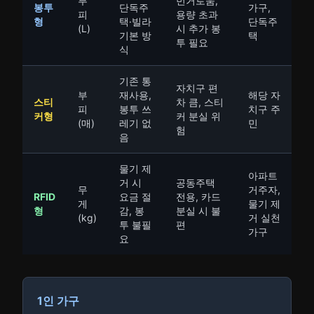
부
번거로움,
봉투
단독주
가구,
피
용량 초과
형
택·빌라
단독주
(L)
시 추가 봉
기본 방
택
투 필요
식
기존 통
자치구 편
부
재사용,
해당 자
스티
차 큼, 스티
피
봉투 쓰
치구 주
커형
커 분실 위
(매)
레기 없
민
험
음
물기 제
아파트
거 시
공동주택
무
거주자,
RFID
요금 절
전용, 카드
게
물기 제
형
감, 봉
분실 시 불
(kg)
거 실천
투 불필
편
가구
요
1인 가구