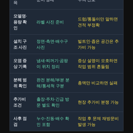
목
모델명·
드럼/통돌이만 말하면
용량 확
라벨 사진 준비
견적 부정확
인
설치 구
정면·측면·배수구
빌트인·좁은 공간은 추
조 사진
사진
가비 가능
오염 증
냄새·찌꺼기·곰팡
증상 설명이 모호하면
상 기록
이 위치 정리
작업 범위 흔들림
분해 범
완전 분해/부분 분
총액만 비교하면 실패
위 확인
해/통세척 구분
추가비
출장·주차·긴급 방
현장 추가비 분쟁 가능
조건
문 별도 확인
사후 점
누수·진동·배수 확
작업 후 문제 재방문비
검
인 포함
발생 가능