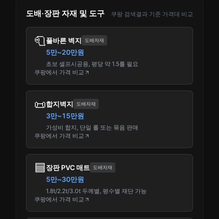
도배·장판 자재 및 도구
쿠팡 검색결과 기준 가격대 비교
🧻
풀바른 벽지
도배자재
5만~20만원
초보 셀프시공용, 평당 약 1.5롤 필요
쿠팡에서 가격 비교
📜
합지벽지
도배자재
3만~15만원
가성비 합지, 단일 롤 또는 묶음 판매
쿠팡에서 가격 비교
🟦
장판 PVC 매트
도배자재
5만~30만원
1.8t/2.2t/3.0t 두께별, 평수별 재단 가능
쿠팡에서 가격 비교