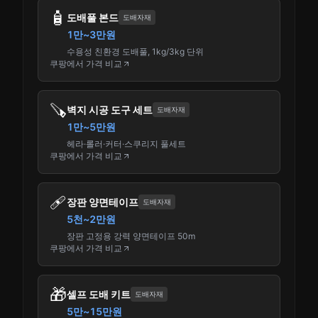
🧴
도배풀 본드
도배자재
1만~3만원
수용성 친환경 도배풀, 1kg/3kg 단위
쿠팡에서 가격 비교
🪚
벽지 시공 도구 세트
도배자재
1만~5만원
헤라·롤러·커터·스쿠리지 풀세트
쿠팡에서 가격 비교
🩹
장판 양면테이프
도배자재
5천~2만원
장판 고정용 강력 양면테이프 50m
쿠팡에서 가격 비교
🎁
셀프 도배 키트
도배자재
5만~15만원