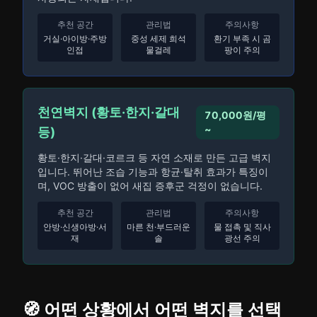
추천 공간
관리법
주의사항
거실·아이방·주방
중성 세제 희석
환기 부족 시 곰
인접
물걸레
팡이 주의
천연벽지 (황토·한지·갈대
70,000원/평
~
등)
황토·한지·갈대·코르크 등 자연 소재로 만든 고급 벽지
입니다. 뛰어난 조습 기능과 항균·탈취 효과가 특징이
며, VOC 방출이 없어 새집 증후군 걱정이 없습니다.
추천 공간
관리법
주의사항
안방·신생아방·서
마른 천·부드러운
물 접촉 및 직사
재
솔
광선 주의
🧭 어떤 상황에서 어떤 벽지를 선택