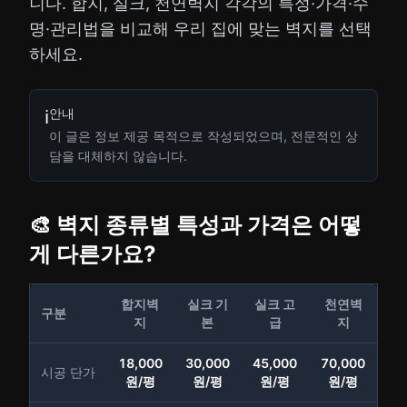
니다. 합지, 실크, 천연벽지 각각의 특성·가격·수
명·관리법을 비교해 우리 집에 맞는 벽지를 선택
하세요.
안내
ℹ️
이 글은 정보 제공 목적으로 작성되었으며, 전문적인 상
담을 대체하지 않습니다.
🎨 벽지 종류별 특성과 가격은 어떻
게 다른가요?
합지벽
실크 기
실크 고
천연벽
구분
지
본
급
지
18,000
30,000
45,000
70,000
시공 단가
원/평
원/평
원/평
원/평