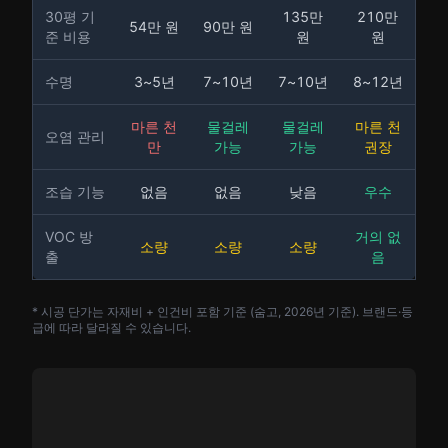
30평 기
135만
210만
54만 원
90만 원
준 비용
원
원
수명
3~5년
7~10년
7~10년
8~12년
마른 천
물걸레
물걸레
마른 천
오염 관리
만
가능
가능
권장
조습 기능
없음
없음
낮음
우수
VOC 방
거의 없
소량
소량
소량
출
음
* 시공 단가는 자재비 + 인건비 포함 기준 (숨고, 2026년 기준). 브랜드·등
급에 따라 달라질 수 있습니다.