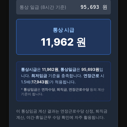
95,693
원
통상 일급 (8시간 기준)
통상 시급
11,962
원
통상시급
은
11,962
원
,
통상일급
은
95,693
원
입
니다.
최저임금
기준을 충족합니다.
연장근로
시
1.5배(
17,943
원
)가 적용됩니다.
*
통상임금
은
연차수당
,
퇴직금
,
연장근로수당
등의 계산
기준이 됩니다.
이 통상임금 계산 결과는 연장근로수당 산정, 퇴직금
계산, 야간·휴일근무 수당 확인에 자주 활용됩니다.