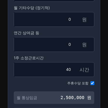
월 기타수당 (정기적)
원
연간 상여금 등
원
1주 소정근로시간
시간
주휴수당 포함
2,500,000
원
월 통상임금