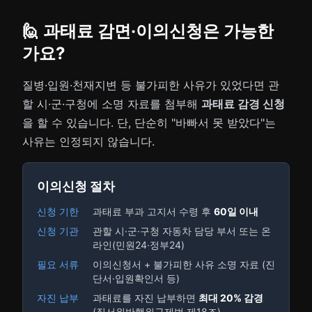
🙋 과태료 감면·이의신청은 가능한
가요?
질병·입원·천재지변 등 불가피한 사유가 있었다면 관
할 시·군·구청에 소명 자료를 첨부해
과태료 감경 신청
을 할 수 있습니다. 단, 단순히 "바빠서 못 받았다"는
사유는 인정되지 않습니다.
이의신청 절차
신청 기한
과태료 부과 고지서 수령 후
60일 이내
신청 기관
관할 시·군·구청 자동차 담당 부서 또는 온
라인(민원24·정부24)
필요 서류
이의신청서 + 불가피한 사유 소명 자료 (진
단서·입원확인서 등)
자진 납부
과태료를 자진 납부하면
최대 20% 감경
(질서위반행위규제법 제18조)