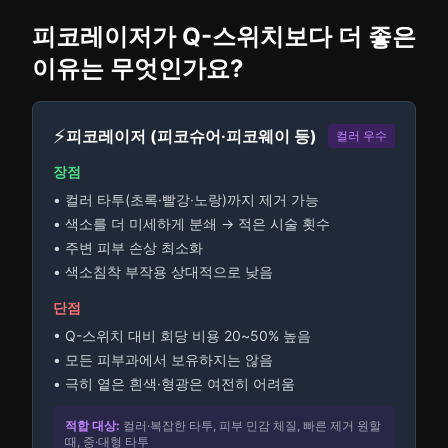
피코레이저가 Q-스위치보다 더 좋은
이유는 무엇인가요?
⚡
피코레이저 (피코슈어·피코웨이 등)
컬러 우수
장점
• 컬러 타투(초록·빨강·노랑)까지 제거 가능
• 색소를 더 미세하게 분쇄 → 적은 시술 횟수
• 주변 피부 손상 최소화
• 색소침착 부작용 상대적으로 낮음
단점
• Q-스위치 대비 회당 비용 20~50% 높음
• 모든 피부과에서 보유하지는 않음
• 극히 옅은 흰색·형광은 여전히 어려움
적합 대상:
컬러·복잡한 타투, 피부 민감 체질, 빠른 제거 원할
때, 중·대형 타투