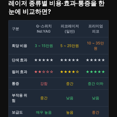
레이저 종류별 비용·효과·통증을 한
눈에 비교하면?
Q-스위치
피코레이저
프리미엄
구분
Nd:YAG
(일반)
피코
10 ~ 35만
회당 비용
3 ~ 15만원
5 ~ 25만원
원
단색 효과
★★★★★
★★★★★
★★★★★
컬러 효과
★★☆☆☆
★★★★☆
★★★★★
통증
강함
중간
중간 이하
부작용 위
중간
낮음
낮음
험
보급도
매우 높음
높음
중간