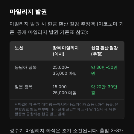
마일리지 발권
마일리지 발권 시 현금 환산 절감 추정액 (이코노미 기
준, 공개 마일리지 발권 기준표 참고):
노선
왕복 마일리지
현금 환산 절감
(예시)
(추정)
동남아 왕복
25,000–
약 30만–50만
35,000 마일
원
일본 왕복
15,000–
약 20만–30만
25,000 마일
원
※ 마일리지 종류(대한항공·아시아나·스카이패스 등), 좌석 등급, 유
류할증료 별도 여부에 따라 실제 절감액이 크게 달라집니다. 유류
할증료·공항세는 현금 별도 결제.
성수기 마일리지 좌석은 조기 소진됩니다. 출발 2–3개