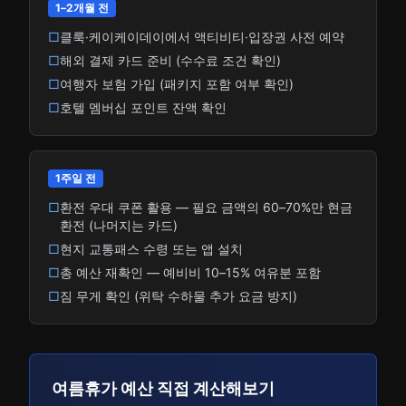
1–2개월 전
□
클룩·케이케이데이에서 액티비티·입장권 사전 예약
□
해외 결제 카드 준비 (수수료 조건 확인)
□
여행자 보험 가입 (패키지 포함 여부 확인)
□
호텔 멤버십 포인트 잔액 확인
1주일 전
□
환전 우대 쿠폰 활용 — 필요 금액의 60–70%만 현금
환전 (나머지는 카드)
□
현지 교통패스 수령 또는 앱 설치
□
총 예산 재확인 — 예비비 10–15% 여유분 포함
□
짐 무게 확인 (위탁 수하물 추가 요금 방지)
여름휴가 예산 직접 계산해보기