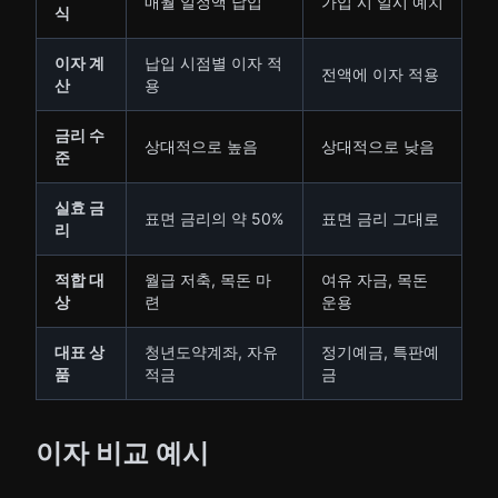
매월 일정액 납입
가입 시 일시 예치
식
이자 계
납입 시점별 이자 적
전액에 이자 적용
산
용
금리 수
상대적으로 높음
상대적으로 낮음
준
실효 금
표면 금리의 약 50%
표면 금리 그대로
리
적합 대
월급 저축, 목돈 마
여유 자금, 목돈
상
련
운용
대표 상
청년도약계좌, 자유
정기예금, 특판예
품
적금
금
이자 비교 예시