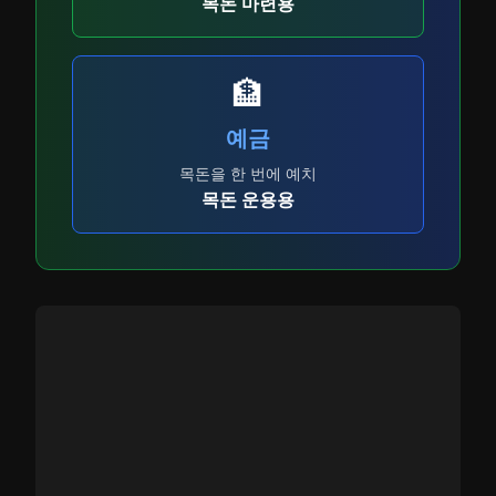
목돈 마련용
🏦
예금
목돈을 한 번에 예치
목돈 운용용