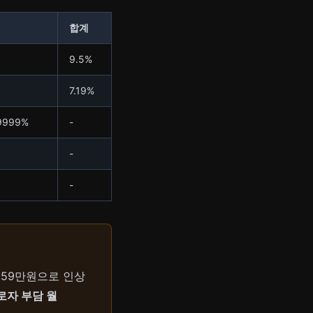
합계
9.5%
7.19%
9999%
-
-
-
659만원으로 인상
로자 부담 월