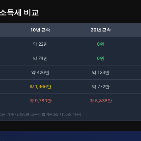
직소득세 비교
10년 근속
20년 근속
약 22만
0원
약 74만
0원
약 426만
약 123만
약 1,966만
약 772만
약 9,780만
약 5,838만
음 기준 (2026년 소득세법 제48조·제55조 적용)