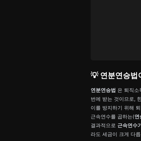
💡 연분연승법
연분연승법
은 퇴직소득
번에 받는 것이므로, 
이를 방지하기 위해 
근속연수를 곱하는(
연
결과적으로
근속연수가
라도 세금이 크게 다릅