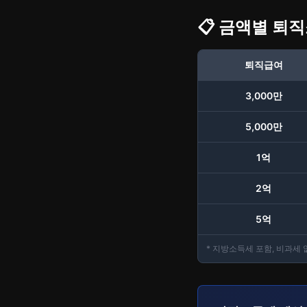
📋 금액별 퇴
퇴직급여
3,000만
5,000만
1억
2억
5억
* 지방소득세 포함, 비과세 없