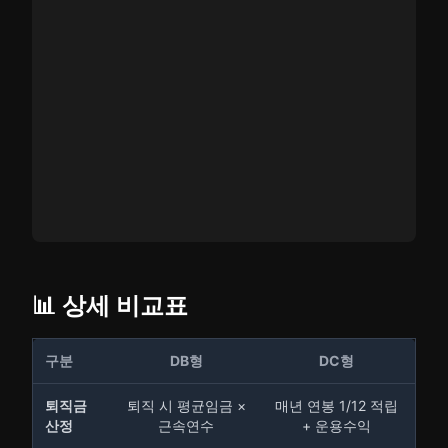
📊 상세 비교표
구분
DB형
DC형
퇴직금
퇴직 시 평균임금 ×
매년 연봉 1/12 적립
산정
근속연수
+ 운용수익