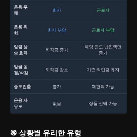
운용 주
회사
근로자
체
운용 위
회사 부담
근로자 부담
험
임금 상
해당 연도 납입액만
퇴직금 증가
승 효과
증가
임금 동
퇴직금 감소
기존 적립금 유지
결/삭감
중도인출
불가
제한적 가능
운용 자
없음
상품 선택 가능
유도
🎯 상황별 유리한 유형