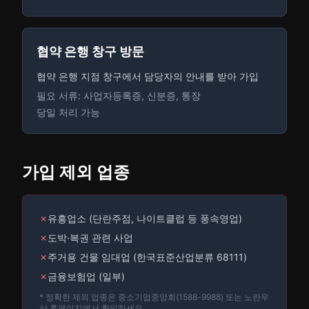
협약 은행 창구 방문
협약 은행 지점 창구에서 담당자의 안내를 받아 가입
필요 서류: 사업자등록증, 신분증, 통장
당일 처리 가능
가입 제외 업종
✗
유흥업소 (단란주점, 나이트클럽 등 풍속영업)
✗
도박·복권 관련 사업
✗
주거용 건물 임대업 (한국표준산업분류 68111)
✗
금융보험업 (일부)
* 정확한 제외 업종은 중소기업중앙회(1588-9988) 또는 노란우
산 홈페이지에서 확인하세요.