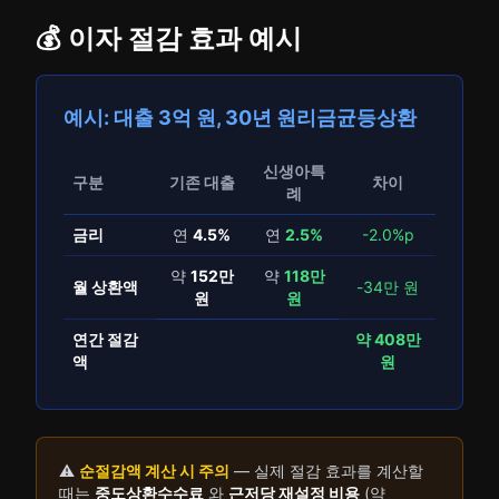
💰 이자 절감 효과 예시
예시: 대출 3억 원, 30년 원리금균등상환
신생아특
구분
기존 대출
차이
례
금리
연
4.5%
연
2.5%
-2.0%p
약
152만
약
118만
월 상환액
-34만 원
원
원
연간 절감
약 408만
액
원
⚠️
순절감액 계산 시 주의
— 실제 절감 효과를 계산할
때는
중도상환수수료
와
근저당 재설정 비용
(약