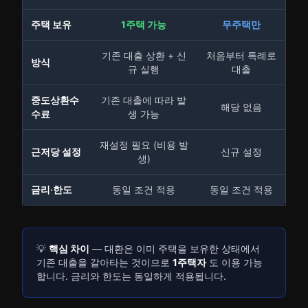
주택 보유
1주택 가능
무주택만
기존 대출 상환 + 신
처음부터 특례로
방식
규 실행
대출
중도상환수
기존 대출에 따라 발
해당 없음
수료
생 가능
재설정 필요 (비용 발
근저당 설정
신규 설정
생)
금리·한도
동일 조건 적용
동일 조건 적용
💡
핵심 차이
— 대환은 이미 주택을 보유한 상태에서
기존 대출을 갈아타는 것이므로
1주택자
도 이용 가능
합니다. 금리와 한도는 동일하게 적용됩니다.