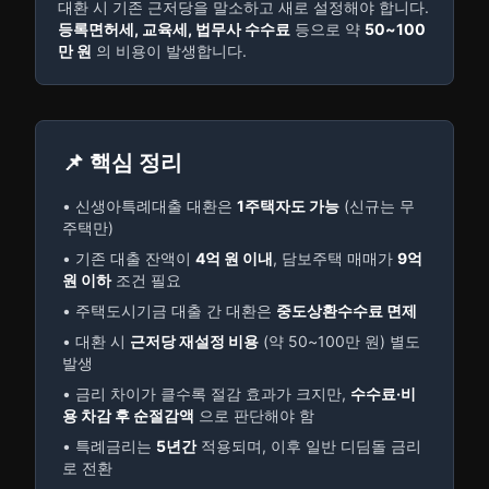
대환 시 기존 근저당을 말소하고 새로 설정해야 합니다.
등록면허세, 교육세, 법무사 수수료
등으로 약
50~100
만 원
의 비용이 발생합니다.
📌 핵심 정리
• 신생아특례대출 대환은
1주택자도 가능
(신규는 무
주택만)
• 기존 대출 잔액이
4억 원 이내
, 담보주택 매매가
9억
원 이하
조건 필요
• 주택도시기금 대출 간 대환은
중도상환수수료 면제
• 대환 시
근저당 재설정 비용
(약 50~100만 원) 별도
발생
• 금리 차이가 클수록 절감 효과가 크지만,
수수료·비
용 차감 후 순절감액
으로 판단해야 함
• 특례금리는
5년간
적용되며, 이후 일반 디딤돌 금리
로 전환