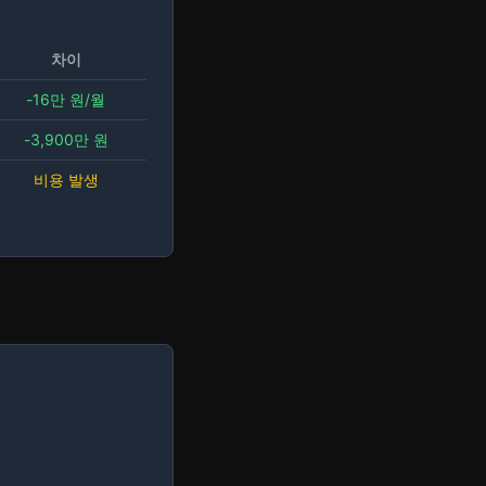
차이
-16만 원/월
-3,900만 원
비용 발생